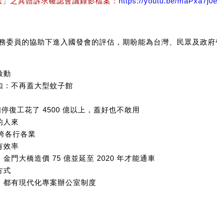
管理法」之具體訴求確認會議錄影檔案：
https://youtu.be/maPxa7j0
並在政務委員的協助下進入國發會的評估，期盼能為台灣、民眾及政
啟動
如：不再蓋大型蚊子館
停復工花了 4500 億以上，蓋好也不敢用
的人來
橫跨各行各業
有效率
門大橋造價 75 億並延至 2020 年才能通車
方式
，都有現代化專案辦公室制度