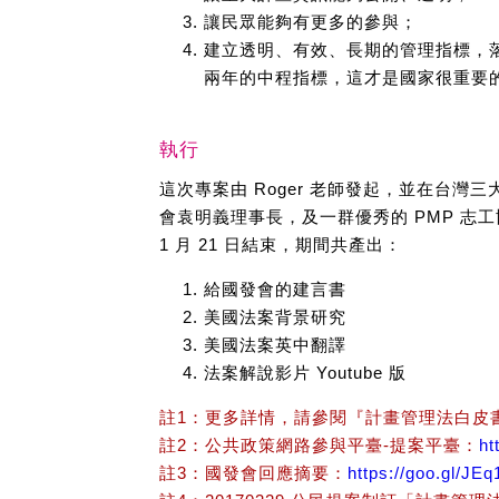
讓民眾能夠有更多的參與；
建立透明、有效、長期的管理指標，落
兩年的中程指標，這才是國家很重要
執行
這次專案由 Roger 老師發起，並在台
會袁明義理事長，及一群優秀的 PMP 志工協
1 月 21 日結束，期間共產出：
給國發會的建言書
美國法案背景研究
美國法案英中翻譯
法案解說影片 Youtube 版
註1：更多詳情，請參閱『計畫管理法白皮
註2：公共政策網路參與平臺-提案平臺：
ht
註3：國發會回應摘要：
https://goo.gl/JE