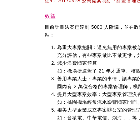
註4：20170329 公民提案制訂「計畫
效益
目前計畫法案已達到 5000 人附議，
軸：
為重大專案把關：避免無用的專案被
充分評估，有些專案做比不做更慘，
減少浪費國家預算
如：機場捷運蓋了 21 年才通車、核四
善用專業人士：專業的事情，讓專業
國內有 2 萬位合格的專案管理師，
提昇大型專案效率：大型專案管理沒
如：桃園機場經常淹水影響國家門面、金
媲美大型企業成立專案辦公室的管理
如：台積電、中華電信、鴻海……等