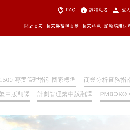
FAQ
課程報名
登
關於長宏
長宏榮耀與貢獻
長宏特色
證照培訓課
21500 專案管理指引國家標準
商業分析實務指南
五版繁中版翻譯
計劃管理繁中版翻譯
PMBOK®