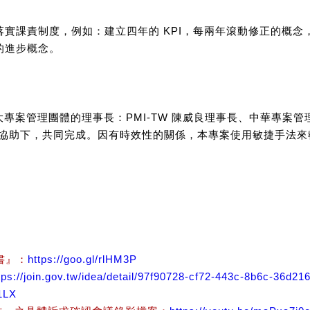
實課責制度，例如：建立四年的 KPI，每兩年滾動修正的概
的進步概念。
灣三大專案管理團體的理事長：PMI-TW 陳威良理事長、中華專
助下，共同完成。因有時效性的關係，本專案使用敏捷手法來執行，從 20
書』：
https://goo.gl/rlHM3P
tps://join.gov.tw/idea/detail/97f90728-cf72-443c-8b6c-36d21
q1LX