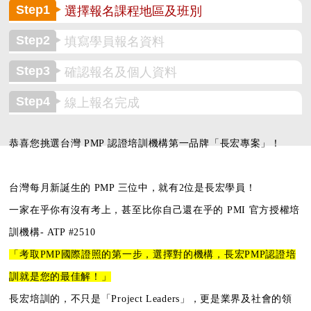
Step1
選擇報名課程地區及班別
Step2
填寫學員報名資料
Step3
確認報名及個人資料
Step4
線上報名完成
恭喜您挑選台灣 PMP 認證培訓機構第一品牌「長宏專案」！
台灣每月新誕生的 PMP 三位中，就有2位是長宏學員！
一家在乎你有沒有考上，甚至比你自己還在乎的
PMI 官方授權培
訓機構- ATP #2510
「考取PMP國際證照的第一步，
選擇對的機構，長宏PMP認證培
訓就是您的最佳解！」
長宏培訓的，不只是「Project Leaders」，更是業界及社會的領