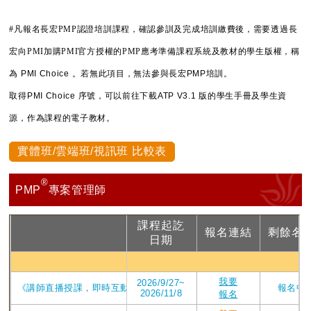
#凡報名長宏PMP認證培訓課程，確認參訓及完成培訓繳費後，需要透過長
宏向PMI加購PMI官方授權的PMP應考準備課程系統及教材的學生版權，稱
為
PMI Choice 。若無此項目，無法參與長宏PMP培訓。
取得PMI Choice 序號，可以前往下載ATP V3.1 版的學生手冊及學生資
源，作為課程的電子教材。
實體班/雲端班/視訊班 比較表
®
PMP
專案管理師
課程起訖
報名連結
剩餘名
課程
日期
PMP視
我要
2026/9/27~
《講師直播授課，即時互動提問》_2026年ATP V4版課程_直播視訊第209
報名中
2026/11/8
報名