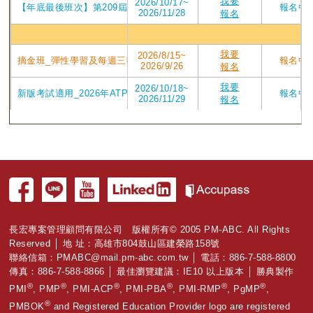
我要
2026/10/17~
【年底最後班次】第209屆台中東海2026/10/17週六班_2026年7月P
報名中
2026/11/28
報名
高雄
我要
2026/8/15~
摘金班_彈性學習及每週三晚上讀書會_在10/25前考取PMP有獎學金_202
報名中
2026/9/26
報名
我要
2026/10/18~
新版考試適用_2026年ATP V4版課程 第208屆高雄班PMP認證培訓專案_2
報名中
2026/11/29
報名
長宏專案管理顧問有限公司 版權所有© 2005 PM-ABC. All Rights
Reserved │ 地 址：高雄市804鼓山區建榮路158號
聯絡信箱：
PMABC@mail.pm-abc.com.tw
│ 電話：886-7-588-8800
傳真：886-7-588-8866 │ 最佳瀏覽建議：IE10 以上版本 │ 勝典製作
®
®
®
®
®
®
PMI
, PMP
, PMI-ACP
, PMI-PBA
, PMI-RMP
, PgMP
,
®
PMBOK
and Registered Education Provider logo are registered