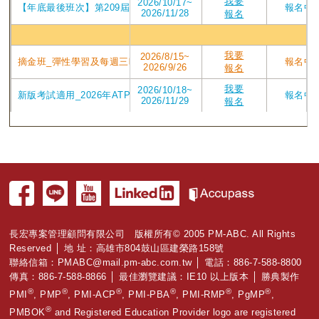
我要
2026/10/17~
【年底最後班次】第209屆台中東海2026/10/17週六班_2026年7月P
報名中
2026/11/28
報名
高雄
我要
2026/8/15~
摘金班_彈性學習及每週三晚上讀書會_在10/25前考取PMP有獎學金_202
報名中
2026/9/26
報名
我要
2026/10/18~
新版考試適用_2026年ATP V4版課程 第208屆高雄班PMP認證培訓專案_2
報名中
2026/11/29
報名
長宏專案管理顧問有限公司 版權所有© 2005 PM-ABC. All Rights
Reserved │ 地 址：高雄市804鼓山區建榮路158號
聯絡信箱：
PMABC@mail.pm-abc.com.tw
│ 電話：886-7-588-8800
傳真：886-7-588-8866 │ 最佳瀏覽建議：IE10 以上版本 │ 勝典製作
®
®
®
®
®
®
PMI
, PMP
, PMI-ACP
, PMI-PBA
, PMI-RMP
, PgMP
,
®
PMBOK
and Registered Education Provider logo are registered