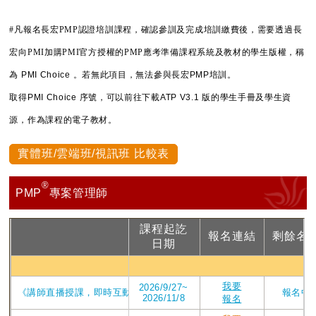
#凡報名長宏PMP認證培訓課程，確認參訓及完成培訓繳費後，需要透過長
宏向PMI加購PMI官方授權的PMP應考準備課程系統及教材的學生版權，稱
為
PMI Choice 。若無此項目，無法參與長宏PMP培訓。
取得PMI Choice 序號，可以前往下載ATP V3.1 版的學生手冊及學生資
源，作為課程的電子教材。
實體班/雲端班/視訊班 比較表
®
PMP
專案管理師
課程起訖
報名連結
剩餘名
課程
日期
PMP視
我要
2026/9/27~
《講師直播授課，即時互動提問》_2026年ATP V4版課程_直播視訊第209
報名中
2026/11/8
報名