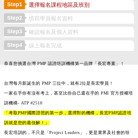
Step1
選擇報名課程地區及班別
Step2
填寫學員報名資料
Step3
確認報名及個人資料
Step4
線上報名完成
恭喜您挑選台灣 PMP 認證培訓機構第一品牌「長宏專案」！
台灣每月新誕生的 PMP 三位中，就有2位是長宏學員！
一家在乎你有沒有考上，甚至比你自己還在乎的
PMI 官方授權培
訓機構- ATP #2510
「考取PMP國際證照的第一步，
選擇對的機構，長宏PMP認證培
訓就是您的最佳解！」
長宏培訓的，不只是「Project Leaders」，更是業界及社會的領