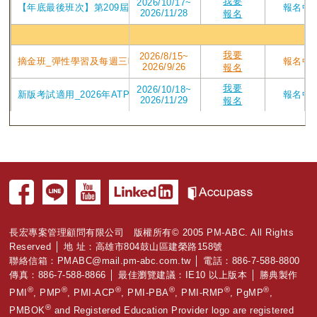
我要
2026/10/17~
【年底最後班次】第209屆台中東海2026/10/17週六班_2026年7月P
報名中
2026/11/28
報名
高雄
我要
2026/8/15~
摘金班_彈性學習及每週三晚上讀書會_在10/25前考取PMP有獎學金_202
報名中
2026/9/26
報名
我要
2026/10/18~
新版考試適用_2026年ATP V4版課程 第208屆高雄班PMP認證培訓專案_2
報名中
2026/11/29
報名
長宏專案管理顧問有限公司 版權所有© 2005 PM-ABC. All Rights
Reserved │ 地 址：高雄市804鼓山區建榮路158號
聯絡信箱：
PMABC@mail.pm-abc.com.tw
│ 電話：886-7-588-8800
傳真：886-7-588-8866 │ 最佳瀏覽建議：IE10 以上版本 │ 勝典製作
®
®
®
®
®
®
PMI
, PMP
, PMI-ACP
, PMI-PBA
, PMI-RMP
, PgMP
,
®
PMBOK
and Registered Education Provider logo are registered