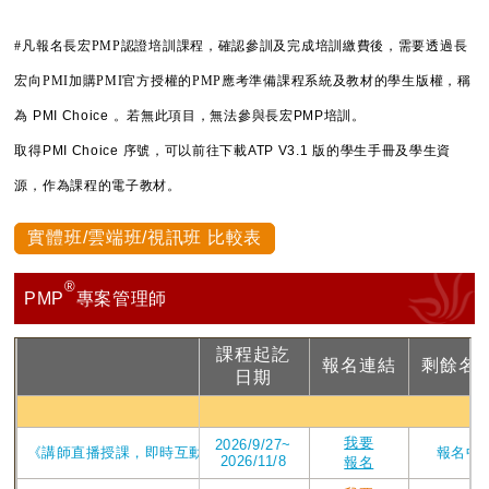
#凡報名長宏PMP認證培訓課程，確認參訓及完成培訓繳費後，需要透過長
宏向PMI加購PMI官方授權的PMP應考準備課程系統及教材的學生版權，稱
為
PMI Choice 。若無此項目，無法參與長宏PMP培訓。
取得PMI Choice 序號，可以前往下載ATP V3.1 版的學生手冊及學生資
源，作為課程的電子教材。
實體班/雲端班/視訊班 比較表
®
PMP
專案管理師
課程起訖
報名連結
剩餘名
課程
日期
PMP視
我要
2026/9/27~
《講師直播授課，即時互動提問》_2026年ATP V4版課程_直播視訊第209
報名中
2026/11/8
報名