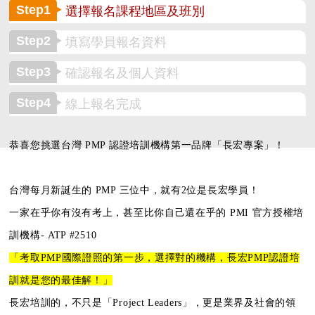
Step1
選擇報名課程地區及班別
Step2
填寫學員報名資料
Step3
確認報名及個人資料
Step4
線上報名完成
恭喜您挑選台灣 PMP 認證培訓機構第一品牌「長宏專案」！
台灣每月新誕生的 PMP 三位中，就有2位是長宏學員！
一家在乎你有沒有考上，甚至比你自己還在乎的
PMI 官方授權培
訓機構- ATP #2510
「考取PMP國際證照的第一步，
選擇對的機構，長宏PMP認證培
訓就是您的最佳解！」
長宏培訓的，不只是「Project Leaders」，更是業界及社會的領