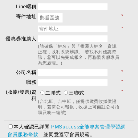
Line暱稱
*
寄件地址
*
優惠券推薦人
(請確保「姓名」與「推薦人姓名」資訊
正確，以利系統辨識。 若找不到優惠資
訊，您可以先完成報名，再聯繫客服專員
為您處理。)
*
公司名稱
*
職務
*
(收據/發票)資
二聯式
三聯式
料
(台北班、台中班，僅提供繳費收據供證
明，若需公司報帳，收據上可備註公司抬
頭及統一編號)
本人確認已詳閱
PMSuccess全能專案管理學習網
會員服務條款
，並同意遵守會員規範。