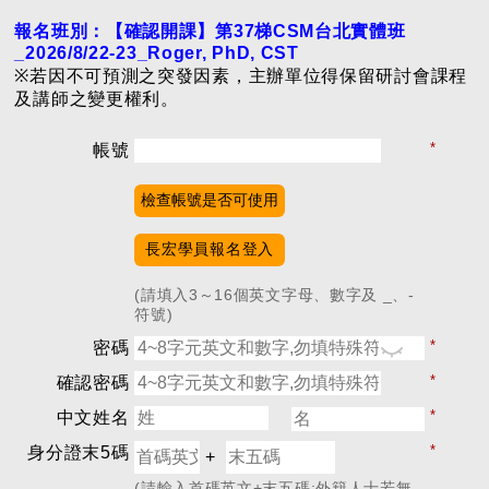
報名班別：【確認開課】第37梯CSM台北實體班
_2026/8/22-23_Roger, PhD, CST
※若因不可預測之突發因素，主辦單位得保留研討會課程
及講師之變更權利。
*
帳號
檢查帳號是否可使用
長宏學員報名登入
(請填入3～16個英文字母、數字及 _、-
符號)
*
密碼
*
確認密碼
*
中文姓名
*
身分證末5碼
+
(請輸入首碼英文+末五碼;外籍人士若無