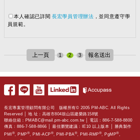
本人確認已詳閱
長宏學員管理辦法
，並同意遵守學
員規範。
1
2
3
長宏專案管理顧問有限公司 版權所有© 2005 PM-ABC. All Rights
Reserved │ 地 址：高雄市804鼓山區建榮路158號
聯絡信箱：
PMABC@mail.pm-abc.com.tw
│ 電話：886-7-588-8800
傳真：886-7-588-8866 │ 最佳瀏覽建議：IE10 以上版本 │ 勝典製作
®
®
®
®
®
®
PMI
, PMP
, PMI-ACP
, PMI-PBA
, PMI-RMP
, PgMP
,