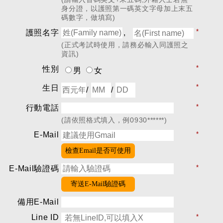
身分證，以護照第一碼英文字母加上末五
碼數字，做填寫)
*
,
護照名字
(正式考試時使用，請務必輸入同護照之
資訊)
*
性別
男
女
*
生日
/
/
*
行動電話
(請依照格式填入，例0930******)
E-Mail
*
檢查Email是否可使用
*
E-Mail驗證碼
寄送E-Mail驗證碼
備用E-Mail
Line ID
*