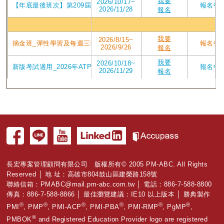
我要
2026/10/17~
【年底最後班次】第209屆台中東海2026/10/17週六班_2026年7月P
報名中
2026/11/28
報名
高雄
我要
2026/8/15~
摘金班_彈性學習及每週三晚上讀書會_在10/25前考取PMP有獎學金_202
報名中
2026/9/26
報名
我要
2026/10/18~
新版考試適用_2026年ATP V4版課程 第208屆高雄班PMP認證培訓專案_2
報名中
2026/11/29
報名
長宏專案管理顧問有限公司 版權所有© 2005 PM-ABC. All Rights
Reserved │ 地 址：高雄市804鼓山區建榮路158號
聯絡信箱：
PMABC@mail.pm-abc.com.tw
│ 電話：886-7-588-8800
傳真：886-7-588-8866 │ 最佳瀏覽建議：IE10 以上版本 │ 勝典製作
®
®
®
®
®
®
PMI
, PMP
, PMI-ACP
, PMI-PBA
, PMI-RMP
, PgMP
,
®
PMBOK
and Registered Education Provider logo are registered