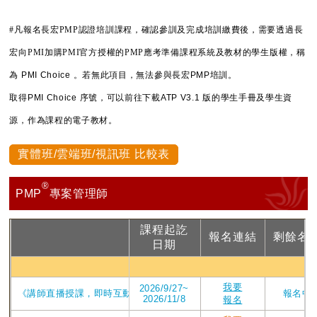
#凡報名長宏PMP認證培訓課程，確認參訓及完成培訓繳費後，需要透過長
宏向PMI加購PMI官方授權的PMP應考準備課程系統及教材的學生版權，稱
為
PMI Choice 。若無此項目，無法參與長宏PMP培訓。
取得PMI Choice 序號，可以前往下載ATP V3.1 版的學生手冊及學生資
源，作為課程的電子教材。
實體班/雲端班/視訊班 比較表
®
PMP
專案管理師
課程起訖
報名連結
剩餘名
課程
日期
PMP視
我要
2026/9/27~
《講師直播授課，即時互動提問》_2026年ATP V4版課程_直播視訊第209
報名中
2026/11/8
報名