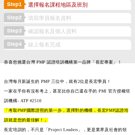
Step1
選擇報名課程地區及班別
Step2
填寫學員報名資料
Step3
確認報名及個人資料
Step4
線上報名完成
恭喜您挑選台灣 PMP 認證培訓機構第一品牌「長宏專案」！
台灣每月新誕生的 PMP 三位中，就有2位是長宏學員！
一家在乎你有沒有考上，甚至比你自己還在乎的
PMI 官方授權培
訓機構- ATP #2510
「考取PMP國際證照的第一步，
選擇對的機構，長宏PMP認證培
訓就是您的最佳解！」
長宏培訓的，不只是「Project Leaders」，更是業界及社會的領