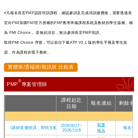
#凡報名長宏PMP認證培訓課程，確認參訓及完成培訓繳費後，需要透過長
宏向PMI加購PMI官方授權的PMP應考準備課程系統及教材的學生版權，稱
為
PMI Choice 。若無此項目，無法參與長宏PMP培訓。
取得PMI Choice 序號，可以前往下載ATP V3.1 版的學生手冊及學生資
源，作為課程的電子教材。
實體班/雲端班/視訊班 比較表
®
PMP
專案管理師
課程起訖
報名連結
剩餘名
課程
日期
PMP視
我要
2026/9/27~
《講師直播授課，即時互動提問》_2026年ATP V4版課程_直播視訊第209
報名中
2026/11/8
報名