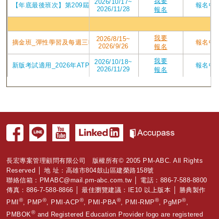
我要
2026/10/17~
【年底最後班次】第209屆台中東海2026/10/17週六班_2026年7月P
報名中
2026/11/28
報名
高雄
我要
2026/8/15~
摘金班_彈性學習及每週三晚上讀書會_在10/25前考取PMP有獎學金_202
報名中
2026/9/26
報名
我要
2026/10/18~
新版考試適用_2026年ATP V4版課程 第208屆高雄班PMP認證培訓專案_2
報名中
2026/11/29
報名
長宏專案管理顧問有限公司 版權所有© 2005 PM-ABC. All Rights
Reserved │ 地 址：高雄市804鼓山區建榮路158號
聯絡信箱：
PMABC@mail.pm-abc.com.tw
│ 電話：886-7-588-8800
傳真：886-7-588-8866 │ 最佳瀏覽建議：IE10 以上版本 │ 勝典製作
®
®
®
®
®
®
PMI
, PMP
, PMI-ACP
, PMI-PBA
, PMI-RMP
, PgMP
,
®
PMBOK
and Registered Education Provider logo are registered