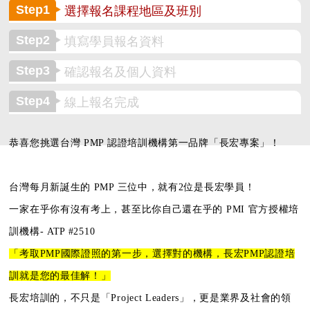
Step1
選擇報名課程地區及班別
Step2
填寫學員報名資料
Step3
確認報名及個人資料
Step4
線上報名完成
恭喜您挑選台灣 PMP 認證培訓機構第一品牌「長宏專案」！
台灣每月新誕生的 PMP 三位中，就有2位是長宏學員！
一家在乎你有沒有考上，甚至比你自己還在乎的
PMI 官方授權培
訓機構- ATP #2510
「考取PMP國際證照的第一步，
選擇對的機構，長宏PMP認證培
訓就是您的最佳解！」
長宏培訓的，不只是「Project Leaders」，更是業界及社會的領