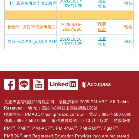
我要
2026/10/17~
【年底最後班次】第209屆台中東海2026/10/17週六班_2026年7月P
報名中
2026/11/28
報名
高雄
我要
2026/8/15~
摘金班_彈性學習及每週三晚上讀書會_在10/25前考取PMP有獎學金_202
報名中
2026/9/26
報名
我要
2026/10/18~
新版考試適用_2026年ATP V4版課程 第208屆高雄班PMP認證培訓專案_2
報名中
2026/11/29
報名
長宏專案管理顧問有限公司 版權所有© 2005 PM-ABC. All Rights
Reserved │ 地 址：高雄市804鼓山區建榮路158號
聯絡信箱：
PMABC@mail.pm-abc.com.tw
│ 電話：886-7-588-8800
傳真：886-7-588-8866 │ 最佳瀏覽建議：IE10 以上版本 │ 勝典製作
®
®
®
®
®
®
PMI
, PMP
, PMI-ACP
, PMI-PBA
, PMI-RMP
, PgMP
,
®
PMBOK
and Registered Education Provider logo are registered