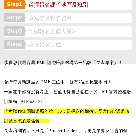
Step1
選擇報名課程地區及班別
Step2
填寫學員報名資料
Step3
確認報名及個人資料
Step4
線上報名完成
恭喜您挑選台灣 PMP 認證培訓機構第一品牌「長宏專案」！
台灣每月新誕生的 PMP 三位中，就有2位是長宏學員！
一家在乎你有沒有考上，甚至比你自己還在乎的
PMI 官方授權培
訓機構- ATP #2510
「考取PMP國際證照的第一步，
選擇對的機構，長宏PMP認證培
訓就是您的最佳解！」
長宏培訓的，不只是「Project Leaders」，更是業界及社會的領