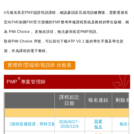
#凡報名長宏PMP認證培訓課程，確認參訓及完成培訓繳費後，需要透過長
宏向PMI加購PMI官方授權的PMP應考準備課程系統及教材的學生版權，稱
為
PMI Choice 。若無此項目，無法參與長宏PMP培訓。
取得PMI Choice 序號，可以前往下載ATP V3.1 版的學生手冊及學生資
源，作為課程的電子教材。
實體班/雲端班/視訊班 比較表
®
PMP
專案管理師
課程起訖
報名連結
剩餘名
課程
日期
PMP視
我要
2026/9/27~
《講師直播授課，即時互動提問》_2026年ATP V4版課程_直播視訊第209
報名中
2026/11/8
報名