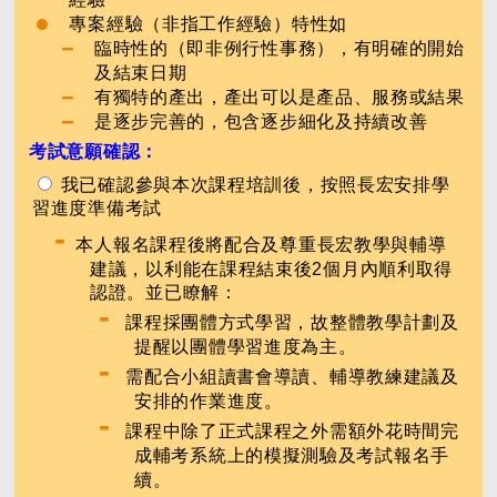
專案經驗（非指工作經驗）特性如
臨時性的（即非例行性事務），有明確的開始
及結束日期
有獨特的產出，產出可以是產品、服務或結果
是逐步完善的，包含逐步細化及持續改善
考試意願確認：
我已確認參與本次課程培訓後，按照長宏安排學
習進度準備考試
-
本人報名課程後將配合及尊重長宏教學與輔導
建議，以利能在課程結束後2個月內順利取得
認證。並已瞭解：
-
課程採團體方式學習，故整體教學計劃及
提醒以團體學習進度為主。
-
需配合小組讀書會導讀、輔導教練建議及
安排的作業進度。
-
課程中除了正式課程之外需額外花時間完
成輔考系統上的模擬測驗及考試報名手
續。