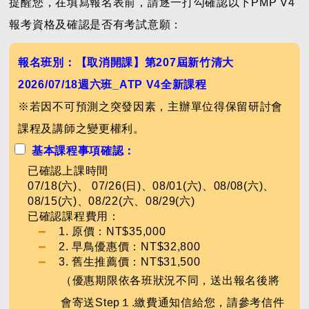
提醒您，在填寫報名表前，請逐一打勾確認以下
PMP V4
報考資格及確認是否有考試意願：
報名班別：【取消開課】第207屆新竹清大
2026/07/18週六班_ATP V4全新課程
※若因不可預測之突發因素，主辦單位得保留研討會
課程及講師之變更權利。
基本課程事項確認：
已確認上課時間
07/18(六)、 07/26(日)、08/01(六)、08/08(六)、
08/15(六)、08/22(六、08/29(六)
已確認課程費用：
1. 原價：NT$35,000
2. 早鳥優惠價：NT$32,800
3. 舊生推薦價：NT$31,500
（優惠期限依各班狀況不同，送出報名後將
會寄送Step１.繳費通知信給您，請參考信件