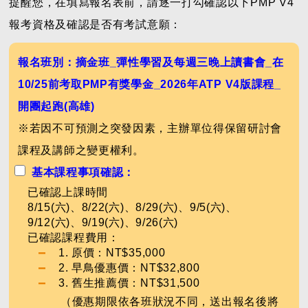
提醒您，在填寫報名表前，請逐一打勾確認以下
PMP V4
報考資格及確認是否有考試意願：
報名班別：摘金班_彈性學習及每週三晚上讀書會_在
10/25前考取PMP有獎學金_2026年ATP V4版課程_
開團起跑(高雄)
※若因不可預測之突發因素，主辦單位得保留研討會
課程及講師之變更權利。
基本課程事項確認：
已確認上課時間
8/15(六)、8/22(六)、8/29(六)、9/5(六)、
9/12(六)、9/19(六)、9/26(六)
已確認課程費用：
1. 原價：NT$35,000
2. 早鳥優惠價：NT$32,800
3. 舊生推薦價：NT$31,500
（優惠期限依各班狀況不同，送出報名後將