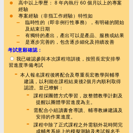
高中以上學歷： 8 年內執行 60 個月以上的專案
經驗
專案經驗（非指工作經驗）特性如
臨時性的（即非例行性事務），有明確的開始
及結束日期
有獨特的產出，產出可以是產品、服務或結果
是逐步完善的，包含逐步細化及持續改善
考試意願確認：
我已確認參與本次課程培訓後，按照長宏安排學
習進度準備考試
-
本人報名課程後將配合及尊重長宏教學與輔導
建議，以利能在課程結束後2個月內順利取得
認證。並已瞭解：
-
課程採團體方式學習，故整體教學計劃及
提醒以團體學習進度為主。
-
需配合小組讀書會導讀、輔導教練建議及
安排的作業進度。
-
課程中除了正式課程之外需額外花時間完
成輔考系統上的模擬測驗及考試報名手