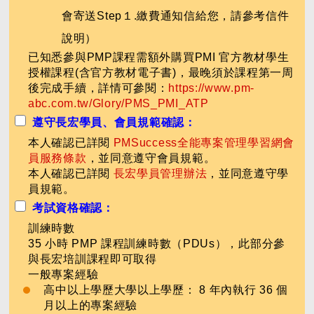
會寄送Step１.繳費通知信給您，請參考信件
說明）
已知悉參與PMP課程需額外購買PMI 官方教材學生
授權課程(含官方教材電子書)，最晚須於課程第一周
後完成手續，詳情可參閱：
https://www.pm-
abc.com.tw/Glory/PMS_PMI_ATP
遵守長宏學員、會員規範確認：
本人確認已詳閱
PMSuccess全能專案管理學習網會
員服務條款
，並同意遵守會員規範。
本人確認已詳閱
長宏學員管理辦法
，並同意遵守學
員規範。
考試資格確認：
訓練時數
35 小時 PMP 課程訓練時數（PDUs），此部分參
與長宏培訓課程即可取得
一般專案經驗
高中以上學歷大學以上學歷： 8 年內執行 36 個
月以上的專案經驗