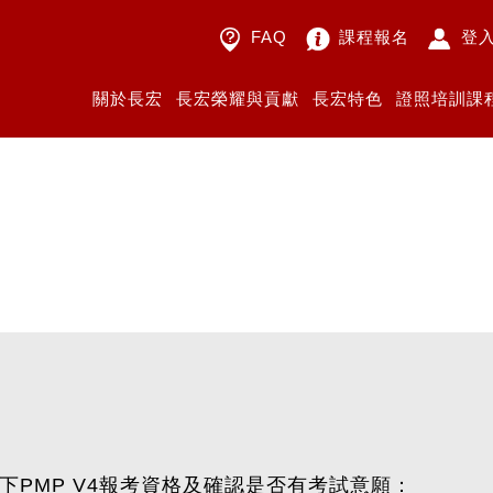
FAQ
課程報名
登
關於長宏
長宏榮耀與貢獻
長宏特色
證照培訓課
下
PMP V4
報考資格及確認是否有考試意願：