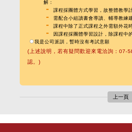
解：
-
課程採團體方式學習，故整體教學
-
需配合小組讀書會導讀、輔導教練
-
課程中除了正式課程之外需額外花
-
因課程採團體學習設計，除課程中的實
我是公司派訓，暫時沒有考試意願
(上述說明，若有疑問歡迎來電洽詢：07-5
認。)