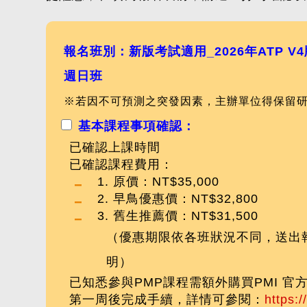
報名班別：新版考試適用_2026年ATP V4版
週日班
※若因不可預測之突發因素，主辦單位得保留
基本課程事項確認：
已確認上課時間
已確認課程費用：
1. 原價：NT$35,000
2. 早鳥優惠價：NT$32,800
3. 舊生推薦價：NT$31,500
（優惠期限依各班狀況不同，送出報
明）
已知悉參與PMP課程需額外購買PMI 
第一周後完成手續，詳情可參閱：
https: