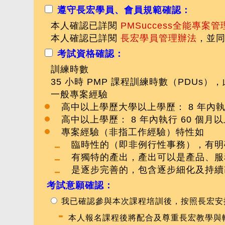
遵守長宏學員、會員規範確認：
本人確認已詳閱
PMSuccess全能專
本人確認已詳閱
長宏學員管理辦法
，並
考試資格確認：
訓練時數
35 小時 PMP 課程訓練時數（PDUs
一般專案經驗
高中以上學歷大學以上學歷： 8 年內執
高中以上學歷： 8 年內執行 60 個月
專案經驗（非指工作經驗）特性如
臨時性的（即非例行性事務），有明
有獨特的產出，產出可以是產品、服
是逐步完善的，包含逐步細化及持續
考試意願確認：
我已確認參與本次課程培訓後，按照長宏安
-
本人報名課程後將配合及尊重長宏教學與