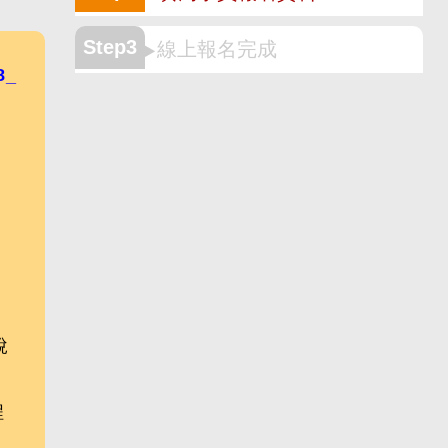
Step3
線上報名完成
8_
說
程