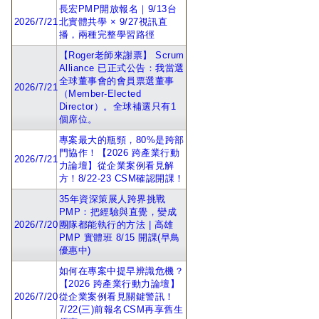
長宏PMP開放報名｜9/13台
2026/7/21
北實體共學 × 9/27視訊直
播，兩種完整學習路徑
【Roger老師來謝票】 Scrum
Alliance 已正式公告：我當選
全球董事會的會員票選董事
2026/7/21
（Member-Elected
Director）。全球補選只有1
個席位。
專案最大的瓶頸，80%是跨部
門協作！【2026 跨產業行動
2026/7/21
力論壇】從企業案例看見解
方！8/22-23 CSM確認開課！
35年資深策展人跨界挑戰
PMP：把經驗與直覺，變成
2026/7/20
團隊都能執行的方法 | 高雄
PMP 實體班 8/15 開課(早鳥
優惠中)
如何在專案中提早辨識危機？
【2026 跨產業行動力論壇】
2026/7/20
從企業案例看見關鍵警訊！
7/22(三)前報名CSM再享舊生