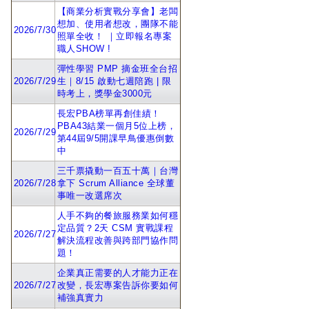
【商業分析實戰分享會】老闆
想加、使用者想改，團隊不能
2026/7/30
照單全收！ ｜立即報名專案
職人SHOW !
彈性學習 PMP 摘金班全台招
2026/7/29
生｜8/15 啟動七週陪跑 | 限
時考上，獎學金3000元
長宏PBA榜單再創佳績！
PBA43結業一個月5位上榜，
2026/7/29
第44屆9/5開課早鳥優惠倒數
中
三千票撬動一百五十萬｜台灣
2026/7/28
拿下 Scrum Alliance 全球董
事唯一改選席次
人手不夠的餐旅服務業如何穩
定品質？2天 CSM 實戰課程
2026/7/27
解決流程改善與跨部門協作問
題！
企業真正需要的人才能力正在
2026/7/27
改變，長宏專案告訴你要如何
補強真實力