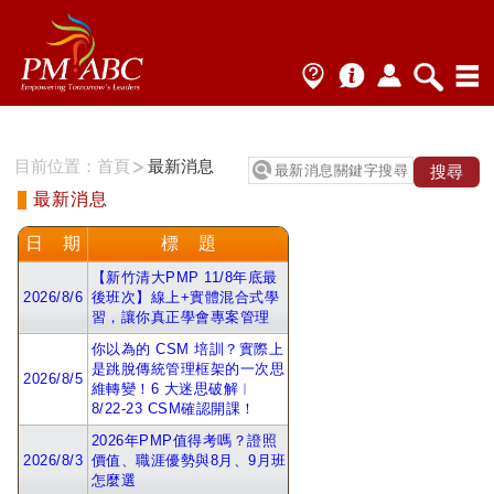
目前位置：
首頁
最新消息
最新消息
日 期
標 題
【新竹清大PMP 11/8年底最
2026/8/6
後班次】線上+實體混合式學
習，讓你真正學會專案管理
你以為的 CSM 培訓？實際上
是跳脫傳統管理框架的一次思
2026/8/5
維轉變！6 大迷思破解︱
8/22-23 CSM確認開課！
2026年PMP值得考嗎？證照
2026/8/3
價值、職涯優勢與8月、9月班
怎麼選