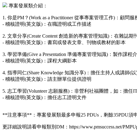
專案發展類介紹：
1. 你是PM？(Work as a Practitioner 從事專案管理
- 稽核證明(英文版)：在職證明或工作描述
2. 文章分享(Create Content 創造新的專案管理知識)：在
- 稽核證明(英文版)：書寫或發表文章、刊物或教材的影本
3. 學習準備(Give a Presentation 準備專案管理知識)：製
- 稽核證明(英文版)：課程大綱影本
4. 指導同仁(Share Knowledge 知識分享)：擔任主持人或講
- 稽核證明(英文版)：請主辦單位提供證明
5. 志工學習(Volunteer 志願服務)：非營利社福團體，如：擔任I
- 稽核證明(英文版)：擔任志工證明文件
**注意事項**：專案發展類最多申報25 PDUs，剩餘35PD
更詳細說明請看申報類別DM：https://www.pmsuccess.net/PMPUpload