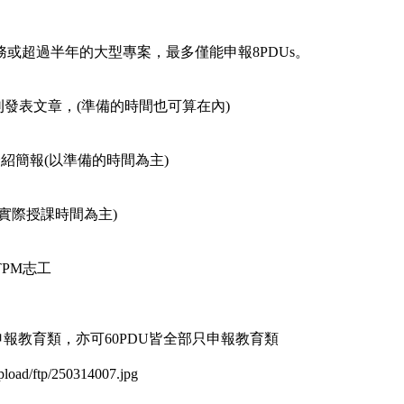
工作)：顧問服務或超過半年的大型專案，最多僅能申報8PDUs。
雜誌期刊發表文章，(準備的時間也可算在內)
作課程介紹簡報(以準備的時間為主)
師(以實際授課時間為主)
TPM志工
U須申報教育類，亦可60PDU皆全部只申報教育類
/ftp/250314007.jpg