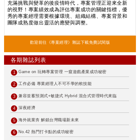
充滿挑戰與變革的後疫情時代，專案管理正迎來全新
的視野！專案績效成為評估專案成功的關鍵指標，優
秀的專案經理需要根據環境、組織結構、專案背景和
團隊成熟度做出靈活的應變與調整。
歡迎前往《專案經理》雜誌下載免費試閱版
各期雜誌列表
Game on 玩轉專案管理 一窺遊戲產業成功秘密
1
工作必備 專業經理人不可不學的軟技能
2
兼容並蓄預測式+敏捷式 Hybrid 混合式管理時代來臨
3
深夜經濟
4
海外就業夯 解鎖台灣職場新未來
5
No.42 熱門打卡點的成功秘密
6