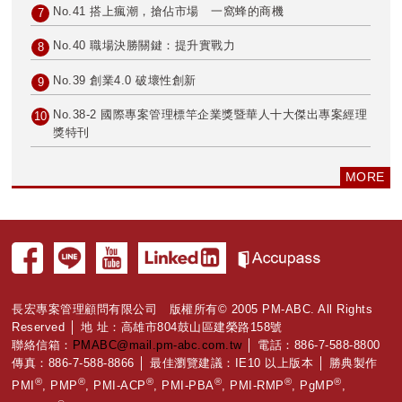
No.41 搭上瘋潮，搶佔市場 一窩蜂的商機
7
No.40 職場決勝關鍵：提升實戰力
8
No.39 創業4.0 破壞性創新
9
No.38-2 國際專案管理標竿企業獎暨華人十大傑出專案經理
10
獎特刊
MORE
長宏專案管理顧問有限公司 版權所有© 2005 PM-ABC. All Rights
Reserved │ 地 址：高雄市804鼓山區建榮路158號
聯絡信箱：
PMABC@mail.pm-abc.com.tw
│ 電話：886-7-588-8800
傳真：886-7-588-8866 │ 最佳瀏覽建議：IE10 以上版本 │ 勝典製作
®
®
®
®
®
®
PMI
, PMP
, PMI-ACP
, PMI-PBA
, PMI-RMP
, PgMP
,