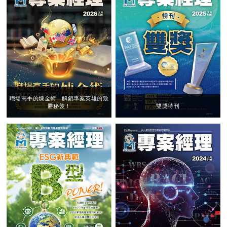
職場高手的煉金術 解鎖專案英雄的致
勝秘笈！
雙獎特刊