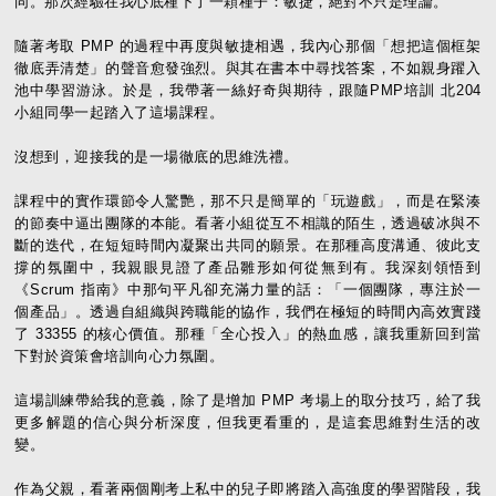
同。那次經驗在我心底種下了一顆種子：敏捷，絕對不只是理論。
隨著考取 PMP 的過程中再度與敏捷相遇，我內心那個「想把這個框架
徹底弄清楚」的聲音愈發強烈。與其在書本中尋找答案，不如親身躍入
池中學習游泳。於是，我帶著一絲好奇與期待，跟隨PMP培訓 北204
小組同學一起踏入了這場課程。
沒想到，迎接我的是一場徹底的思維洗禮。
課程中的實作環節令人驚艷，那不只是簡單的「玩遊戲」，而是在緊湊
的節奏中逼出團隊的本能。看著小組從互不相識的陌生，透過破冰與不
斷的迭代，在短短時間內凝聚出共同的願景。在那種高度溝通、彼此支
撐的氛圍中，我親眼見證了產品雛形如何從無到有。我深刻領悟到
《Scrum 指南》中那句平凡卻充滿力量的話：「一個團隊，專注於一
個產品」。透過自組織與跨職能的協作，我們在極短的時間內高效實踐
了 33355 的核心價值。那種「全心投入」的熱血感，讓我重新回到當
下對於資策會培訓向心力氛圍。
這場訓練帶給我的意義，除了是增加 PMP 考場上的取分技巧，給了我
更多解題的信心與分析深度，但我更看重的，是這套思維對生活的改
變。
作為父親，看著兩個剛考上私中的兒子即將踏入高強度的學習階段，我