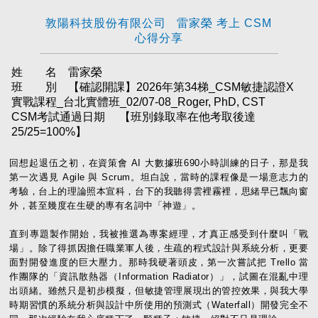
敦陽科技股份有限公司 雷家榮 考上 CSM
心得分享
姓 名 雷家榮
班 別 【確認開課】2026年第34梯_CSM敏捷認證X
實戰課程_台北實體班_02/07-08_Roger, PhD, CST
CSM考試通過日期
【班別錄取率在他考取後達
25/25=100%】
回想起退伍之初，在資策會 AI 大數據班690小時訓練的日子，那是我
第一次遇見 Agile 與 Scrum。坦白說，當時的課程像是一場意志力的
考驗，台上的理論照本宣科，台下的我聽得雲裡霧裡，思緒早已飄向窗
外，甚至幾度在生硬的專有名詞中「神遊」。
直到專題製作開始，我被推選為專案經理，才真正感受到什麼叫「戰
場」。除了得抓因擔任職業軍人後，生疏的程式設計與系統分析，更要
面對開發進度的巨大壓力。那時我硬著頭皮，第一次嘗試把 Trello 當
作團隊的「資訊散熱器（Information Radiator）」，試圖在混亂中理
出頭緒。雖然只是初步模擬，但敏捷管理展現出的管控效果，與我大學
時期習慣的系統分析與設計中所使用的預測式（Waterfall）開發完全不