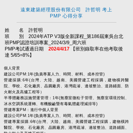
遠東建築經理股份有限公司 許哲明 考上
PMP 心得分享
姓 名 許哲明
班 別 2024年ATP V3版全新課程_第186屆東吳台北
班PMP認證培訓專案_2024/3/9_周六班
PMP考試通過日期
2024/4/17
【班別錄取率在他考取後
達 5/65=8%】
個人背景
建設公司PM:1年(負責專案人力、時間、材料、成本控管)
營建採購:6年(台灣、大陸、越南、美國營建工程採購，建物橫跨醫
院、學校、石化廠房、晶圓廠房、港灣疏濬、邊坡整治、道路鋪面、防
火耐火及高爐工程等）
半導體廠務設施營運管理：1年(無塵室微粒子管理、無塵室環境控制、
冰水空調系統運轉、有機酸鹼暨有毒氣體處理減排等)
營建專案PM：進行中個人背景
建設公司PM:1年(負責專案人力、時間、材料、成本控管)
營建專案採購:6年(台灣、大陸、越南、美國營建工程採購，建物橫跨
醫院、學校、石化廠房、晶圓廠房、港灣疏濬、邊坡整治、道路鋪面、