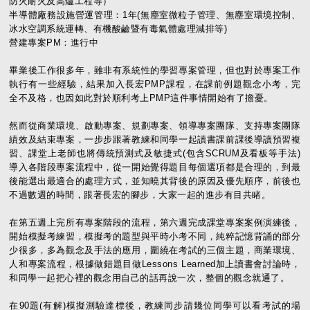
防火耐火及高爐工程等）
半導體廠務設施營運管理：1年(無塵室微粒子管理、無塵室環境控制、
冰水空調系統運轉、有機酸鹼暨有毒氣體處理減排等)
營建專案PM：進行中
畢業後工作很多年，雖非有系統性的學習專案管理，但也對於專案工作
執行有一些經驗，結果加入長宏PMP課程，在課前例題觀念小考，完
全不及格，也因如此對於順利考上PMP這件事情開始有了擔憂。
然而從商業環境、啟動專案、規劃專案、領導專案團隊、支持專案團隊
績效及結束專案，一步步跟著教練和同學一起讀書課前課後導讀預習複
習、課堂上老師也將傳統預測式及敏捷式(包含SCRUM及看板等手法)
導入各階段專案流程中，從一開始覺得題目每個選項都是合理的，到最
後能選出最適合的處理方式，並知曉其背後的原因及優先順序，前後也
不過數週的時間，跟著長宏的腳步，大家一起的進步有目共睹。
在第五週上完所有專案階段的流程，第六週完成課堂專案案例演練後，
開始模擬考練習，模擬考的題型與平時小考不同，純粹記憶背誦的部分
少很多，多為觀念及手法的應用，圍繞在考試的三個主題，商業環境、
人和專案流程，根據做錯題目做Lessons Learned加上讀書會討論時，
和同學一起把心裡的觀念用自己的話再說一次，整個的觀念就通了。
在90題(有解)模擬測驗達標後，教練同步請幾位同學可以看考試的場