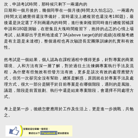
次，申請考試時間，那時候只剩下一兩週內的
日期和一個月後的，幾個同學在一個月後(時間太久怕忘記)、一兩週內
(時間太近總覺得還沒準備好，當時還沒上總複習也還沒考180題)，最
後還是決定選了不到兩週內的時間，進行衝刺複習同時進行總複習補課
申請和180題測驗，在密集且大塊時間複習下，抱持的忐忑的心情上場
考試，結果卻出乎意料地達成了3A(above target)的好成績(在模擬考總
是有主題是未達標)，整個過程也再次驗證長宏團隊訓練的扎實和有效
性。
然考試是一個結果，個人認為在課程過程中獲得更多，針對專案的商業
環境、人和方法有深一層了解，對於過往土法煉鋼專案執行手法及流
程，為什麼有些無效有些發方法有效，更多是該次有效的處理應變方
式，但另一次卻完全沒有幫助，總算是解惑，原因就在於專案手法及處
理方式，很大一部分是關乎於目前專案是在哪個階段，遇到的是風險、
議題，階段是前置規劃、執行中還是結束專案階段，會選擇不同處理方
式。
考上是第一步，後續怎麼應用於工作及生活上，更是進一步挑戰，共勉
之。