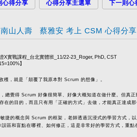
則心得分享
心得分享主選單
下一則心
南山人壽 蔡雅安 考上 CSM 心得分享
程_台北實體班_11/22-23_Roger, PhD, CST
5=100%】
穫，就是「顛覆了我原本對 Scrum 的想像」。
章時，總覺得 Scrum 好像很簡單、好像大概知道在做什麼。但
有它存在的目的，而且只有用「正確的方式」去做，才能真正達成
敏捷的概念與 Scrum 的框架，老師透過沉浸式的學習方式，以好
的運作誤區和盲點在哪裡、如何修正，這是非常好的學習方式，重