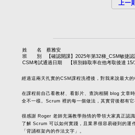
上一
姓 名 蔡雅安
班 別 【確認開課】2025年第32梯_CSM敏捷認證X實戰課
CSM考試通過日期
【班別錄取率在他考取後達 15/1
經過這兩天扎實的CSM課程洗禮後，對我來說最大的收
在課程前自己看教材、看影片、查詢相關 blog 文
全不一樣。Scrum 裡的每一個做法，其實背後都
很感謝 Roger 老師充滿教學熱情的帶領大家真正認識
了解 Scrum 可以如何實踐，且業界很容易碰到
「背誦框架內的作法文字」。