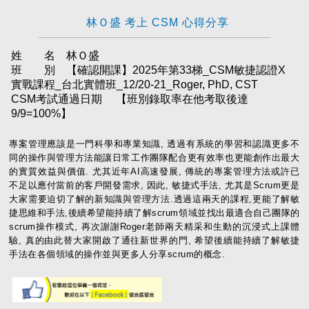
林Ｏ盛 考上 CSM 心得分享
姓 名 林Ｏ盛
班 別 【確認開課】2025年第33梯_CSM敏捷認證X
實戰課程_台北實體班_12/20-21_Roger, PhD, CST
CSM考試通過日期
【班別錄取率在他考取後達
9/9=100%】
專案管理應該是一門科學和專業知識, 透過有系統的學習和認識更多不
同的操作與管理方法能讓日常工作團隊配合更有效率也更能創作出最大
的實質效益與價值. 尤其近年AI高速發展, 傳統的專案管理方法或許已
不足以應付當前的客戶開發需求, 因此, 敏捷式手法, 尤其是Scrum更是
大家需要迫切了解的新知識與管理方法.透過這兩天的課程,更能了解敏
捷思維和手法,後續希望能持續了解scrum領域並找出最適合自己團隊的
scrum操作模式, 再次謝謝Roger老師兩天精采和生動的沉浸式上課體
驗, 真的由此替大家開啟了通往新世界的門, 希望後續能持續了解敏捷
手法在各個領域的操作並與更多人分享scrum的概念.