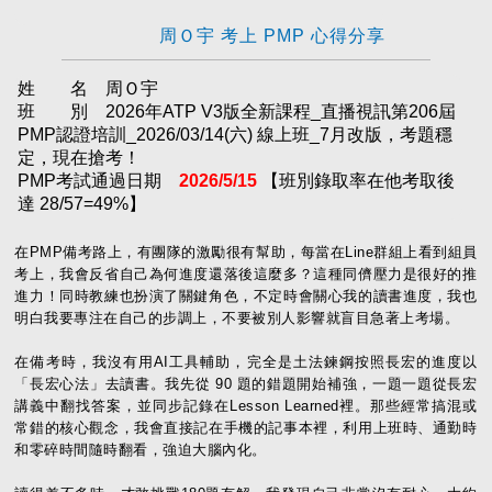
周Ｏ宇 考上 PMP 心得分享
姓 名 周Ｏ宇
班 別 2026年ATP V3版全新課程_直播視訊第206屆
PMP認證培訓_2026/03/14(六) 線上班_7月改版，考題穩
定，現在搶考！
PMP考試通過日期
2026/5/15
【班別錄取率在他考取後
達 28/57=49%】
在PMP備考路上，有團隊的激勵很有幫助，每當在Line群組上看到組員
考上，我會反省自己為何進度還落後這麼多？這種同儕壓力是很好的推
進力！同時教練也扮演了關鍵角色，不定時會關心我的讀書進度，我也
明白我要專注在自己的步調上，不要被別人影響就盲目急著上考場。
在備考時，我沒有用AI工具輔助，完全是土法鍊鋼按照長宏的進度以
「長宏心法」去讀書。我先從 90 題的錯題開始補強，一題一題從長宏
講義中翻找答案，並同步記錄在Lesson Learned裡。那些經常搞混或
常錯的核心觀念，我會直接記在手機的記事本裡，利用上班時、通勤時
和零碎時間隨時翻看，強迫大腦內化。