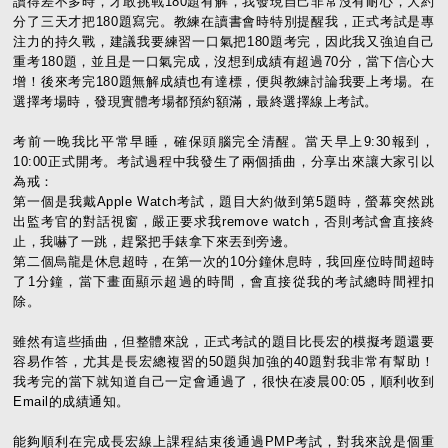
讀得差不多時，才敢挑戰180題有解，我發現自己非常沒有耐心，大約
分了三天才把180題寫完。教練在讀書會時特別提醒我，正式考試是專
注力的持久戰，建議我要練習一口氣把180題考完，因此我又強迫自己
重考180題，並且是一口氣完成，沒想到成績有超過70分，當下信心大
增！後來考完180題無解成績也有達標，便與教練討論我要上考場。在
選擇考場時，發現實體考場都預約額滿，最終選擇線上考試。
考前一晚我比平常早睡，確保頭腦完全清醒。當天早上9:30報到，
10:00正式開考。考試過程中我發生了兩個插曲，分享出來讓大家引以
為戒：
第一個是我戴Apple Watch考試，題目大約做到第5題時，螢幕突然跳
出監考官的對話視窗，嚴正要求我remove watch，否則考試會直接終
止，我嚇了一跳，趕緊把手錶拿下來丟到旁邊。
第二個烏龍是休息超時，在第一次的10分鐘休息時，我回座位時間超時
了1分鐘，當下畫面顯示超過的時間，會直接從我的考試總時間裡扣
除。
雖然有這些插曲，但整體來說，正式考試的題目比長宏的模擬考題還要
容易作答，尤其是長宏總複習的50題與加強的40題對我非常有幫助！
我考完的當下就知道自己一定會通過了，很快在凌晨00:05，順利收到
Email的成績通知。
能夠順利在完成長宏線上課程結束後通過PMP考試，對我來說是個重