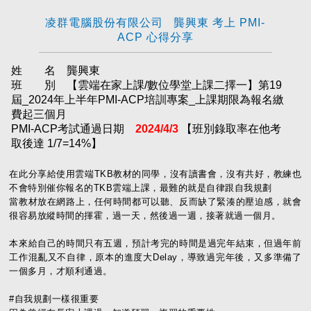
凌群電腦股份有限公司 龔興東 考上 PMI-
ACP 心得分享
姓 名 龔興東
班 別 【雲端在家上課/數位學堂上課二擇一】第19
屆_2024年上半年PMI-ACP培訓專案_上課期限為報名繳
費起三個月
PMI-ACP考試通過日期
2024/4/3
【班別錄取率在他考
取後達 1/7=14%】
在此分享給使用雲端TKB教材的同學，沒有讀書會，沒有共好，教練也
不會特別催你報名的TKB雲端上課，最難的就是自律跟自我規劃
當教材放在網路上，任何時間都可以聽、反而缺了緊湊的壓迫感，就會
很容易放縱時間的揮霍，過一天，然後過一週，接著就過一個月。
本來給自己的時間只有五週，預計考完的時間是過完年結束，但過年前
工作混亂又不自律，原本的進度大Delay，導致過完年後，又多準備了
一個多月，才順利通過。
#自我規劃一樣很重要