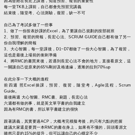
因為曾經在長宏上課過，知道預習、複習的重要性
每一堂TKB上課前，自己都會先預習完講義
結束後，隨堂考、心法測驗，復習，缺一不可
自己為了考試多做了一些事
1、做了一份按表抄課的Excel，為了要讓自己規劃的按部就班
2、預習、複習的簡報，長宏心法、SCRUM GUIDE自己都有做了另一
份自我理解的簡報
3、大心智圖，每一堂課後，D1~D7都做了一份大心智圖，為了複習，
這也是最後上場前的衝刺準備
4、將RMC的書買來後，若遇到長宏心法不會的地方，直接看原文，這
一關讓自己從原來的65%剛好及格邊緣，逐漸的拉到70%up
在此分享一下大概的進程
前四週 照Excel操課，預習、復習，隨堂考，Agile流程，Scrum
Guide。
最後兩週 大心智圖、RMC書、刷題，長宏心法
六週都有做的事，就是英文單字書的自我建立
因為有RMC的書，所以單字書建立的很快
跟著講義，其實要過ACP，大概考完模擬考後，約只有六點的把握
建議大家還是要買一本RMC的書在身上，如果有不懂的，回頭看原文
雖然只是約15%的提升，但可以讓自己的心穩定不少