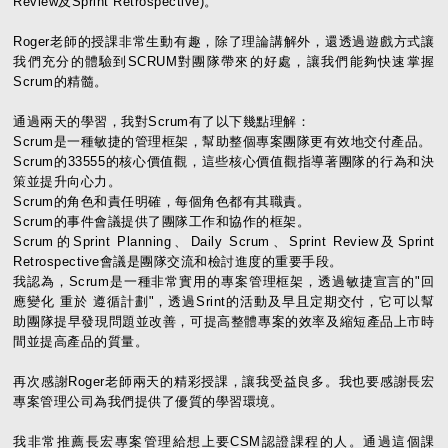
Review及Sprint Retrospective)。
Roger老師的授課非常生動有趣，除了理論講解外，還透過遊戲方式讓
我們充分的體驗到SCRUM對團隊帶來的好處，讓我們能夠快速掌握
Scrum的精髓。
通過兩天的學習，我對Scrum有了以下幾點理解：
Scrum是一種敏捷的管理框架，幫助整個專案團隊更有效地交付產品。
Scrum的33555的核心價值觀，這些核心價值觀指導著團隊的行為和決
策並提升向心力。
Scrum的角色和責任明確，每個角色都有其職責。
Scrum的事件會議提供了團隊工作和協作的框架。
Scrum的Sprint Planning、Daily Scrum、Sprint Review及Sprint
Retrospective會議是團隊交流和檢討進度的重要手段。
我認為，Scrum是一種非常實用的專案管理框架，透過敏捷宣言的"回
應變化 重於 遵循計劃"，透過Srint的活動及早且定期交付，它可以幫
助團隊提早發現問題並改善，可提高整體專案的效率及縮短產品上市時
間並提高產品的質量。
再次感謝Roger老師兩天的精彩授課，讓我受益良多。我也要感謝長宏
專案管理公司為我們提供了優質的學習環境。
我非常推薦長宏專案管理給想上要CSM認證課程的人。通過這個課