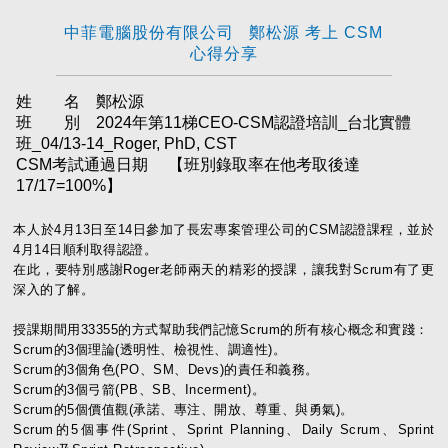
中菲電腦股份有限公司 鄭松源 考上 CSM
心得分享
姓 名 鄭松源
班 別 2024年第11梯CEO-CSM認證培訓_台北實體
班_04/13-14_Roger, PhD, CST
CSM考試通過日期
【班別錄取率在他考取後達
17/17=100%】
本人於4月13日至14日參加了長宏專案管理公司的CSM認證課程，並於
4月14日順利取得認證。
在此，要特別感謝Roger老師兩天的精彩的授課，讓我對Scrum有了更
深入的了解。
授課期間用33355的方式幫助我們記憶Scrum的所有核心概念和實踐：
Scrum的3個理論(透明性、檢視性、調適性)。
Scrum的3個角色(PO、SM、Devs)的責任和義務。
Scrum的3個弓箭(PB、SB、Incerment)。
Scrum的5個價值觀(承諾、專注、開放、尊重、與勇氣)。
Scrum的5個事件(Sprint、Sprint Planning、Daily Scrum、Sprint