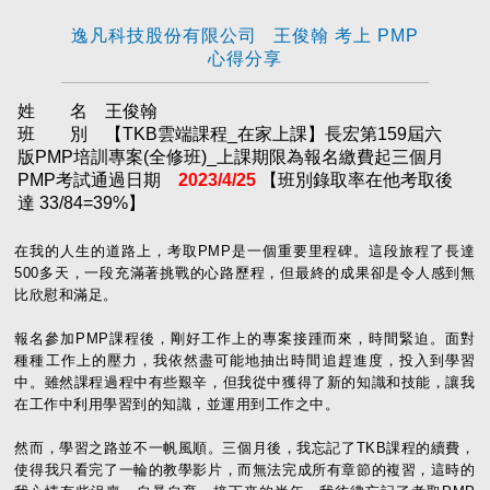
逸凡科技股份有限公司 王俊翰 考上 PMP
心得分享
姓 名 王俊翰
班 別 【TKB雲端課程_在家上課】長宏第159屆六
版PMP培訓專案(全修班)_上課期限為報名繳費起三個月
PMP考試通過日期
2023/4/25
【班別錄取率在他考取後
達 33/84=39%】
在我的人生的道路上，考取PMP是一個重要里程碑。這段旅程了長達
500多天，一段充滿著挑戰的心路歷程，但最終的成果卻是令人感到無
比欣慰和滿足。
報名參加PMP課程後，剛好工作上的專案接踵而來，時間緊迫。面對
種種工作上的壓力，我依然盡可能地抽出時間追趕進度，投入到學習
中。雖然課程過程中有些艱辛，但我從中獲得了新的知識和技能，讓我
在工作中利用學習到的知識，並運用到工作之中。
然而，學習之路並不一帆風順。三個月後，我忘記了TKB課程的續費，
使得我只看完了一輪的教學影片，而無法完成所有章節的複習，這時的