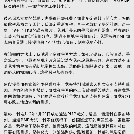
我心情有些沮喪、自暴自棄。接下來的半年，我彷彿忘記了考取PMP
摘金的事情，一如往常的工作與生活。
後來因為女友的鼓勵，也覺得已經耗費了如此多金錢與時間心力，怎能
如此輕易放棄？因此，我決定重新振作，再一次啟動了學習計劃。這一
次，沒有了TKB的課程影片，我利用長宏的學習資源和題庫，並在網路
上參考前輩們討論和分享。通過不斷地學習和實踐，我逐漸將PMP知
識融會貫通，慢慢地將PMP的核心價值，刻在我的心裡。
在讀書的方法上，我試過了多種學習方法，如死記硬背、心智圖法、手
寫筆記等，但最終發現卡片盒筆記法對我來說最為有效。這種方法不僅
讓我能夠更加有系統地掌握知識點，還能將其相關連結起來，形成一個
網絡式的知識結構，讓學習更加有效率。
這段漫長而有意義的學習過程中，我要特別感謝家人和女友的支持和鼓
勵。他們的陪伴和幫助，讓我在學習的路上倍感溫暖與動力。每當我遇
到困難和疲憊時，他們總是在背後給予我無私的支持和建議，讓我能夠
專心致志地追求我的目標。
最終，我在112年4月25日成功通過PMP考試，這是一個讓我自豪的時
刻。通過PMP考試，我不僅獲得了一份國際認可的專業證書，更重要
的是，我學會了堅持不懈、踏實進取的態度。這段經驗讓我更加相信，
只要心懷目標、堅持努力，無論遇到多少艱難困苦，我都能戰勝它們，