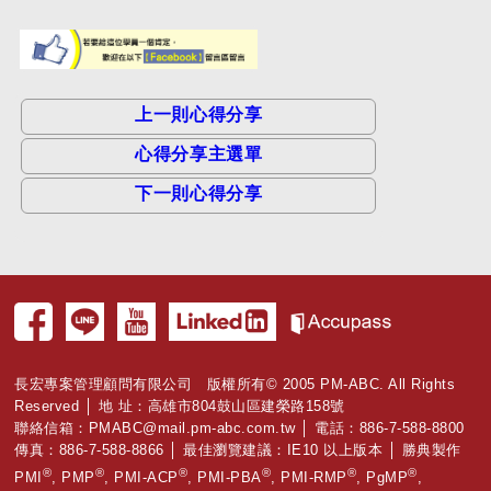
上一則心得分享
心得分享主選單
下一則心得分享
長宏專案管理顧問有限公司 版權所有© 2005 PM-ABC. All Rights
Reserved │ 地 址：高雄市804鼓山區建榮路158號
聯絡信箱：
PMABC@mail.pm-abc.com.tw
│ 電話：886-7-588-8800
傳真：886-7-588-8866 │ 最佳瀏覽建議：IE10 以上版本 │ 勝典製作
®
®
®
®
®
®
PMI
, PMP
, PMI-ACP
, PMI-PBA
, PMI-RMP
, PgMP
,