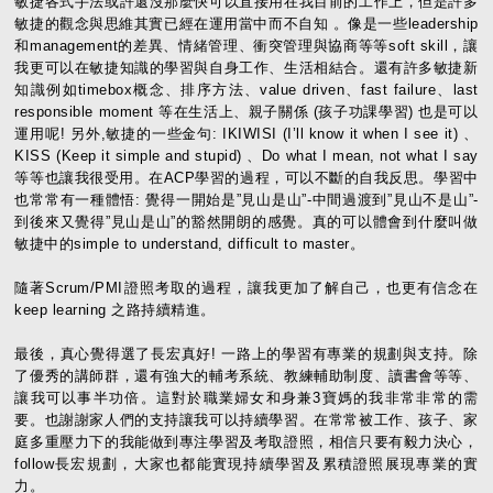
敏捷各式手法或許還沒那麼快可以直接用在我目前的工作上，但是許多
敏捷的觀念與思維其實已經在運用當中而不自知 。像是一些leadership
和management的差異、情緒管理、衝突管理與協商等等soft skill，讓
我更可以在敏捷知識的學習與自身工作、生活相結合。還有許多敏捷新
知識例如timebox概念、排序方法、value driven、fast failure、last
responsible moment 等在生活上、親子關係 (孩子功課學習) 也是可以
運用呢! 另外,敏捷的一些金句: IKIWISI (I’ll know it when I see it) 、
KISS (Keep it simple and stupid) 、Do what I mean, not what I say
等等也讓我很受用。在ACP學習的過程，可以不斷的自我反思。學習中
也常常有一種體悟: 覺得一開始是”見山是山”-中間過渡到”見山不是山”-
到後來又覺得”見山是山”的豁然開朗的感覺。真的可以體會到什麼叫做
敏捷中的simple to understand, difficult to master。
隨著Scrum/PMI證照考取的過程，讓我更加了解自己，也更有信念在
keep learning 之路持續精進。
最後，真心覺得選了長宏真好! 一路上的學習有專業的規劃與支持。除
了優秀的講師群，還有強大的輔考系統、教練輔助制度、讀書會等等、
讓我可以事半功倍。這對於職業婦女和身兼3寶媽的我非常非常的需
要。也謝謝家人們的支持讓我可以持續學習。在常常被工作、孩子、家
庭多重壓力下的我能做到專注學習及考取證照，相信只要有毅力決心，
follow長宏規劃，大家也都能實現持續學習及累積證照展現專業的實
力。