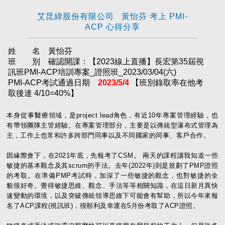
艾昆緯股份有限公司 黃怡芬 考上 PMI-
ACP 心得分享
姓 名 黃怡芬
班 別 確認開課：【2023線上直播】長宏第35屆視
訊班PMI-ACP培訓專案_證照班_2023/03/04(六)
PMI-ACP考試通過日期
2023/5/4
【班別錄取率在他考
取後達 4/10=40%】
本身從事醫療領域，是project lead角色，有近10年專案管理經驗，也
有帶領團隊主管經驗。在專案管理部分，主要是以傳統型瀑布式管理為
主，工作上也常和許多跨部門同事以及不同國家的同事、客戶合作。
因緣際會下，在2021年底，先報考了CSM。 兩天的課程讓我知道一些
敏捷的基本觀念及其scrum的手法。去年(2022年)則是規劃了PMP證照
的考取。在準備PMP考試時，加深了一些敏捷的觀念，也對敏捷的全
貌很好奇。覺得敏捷思維、觀念、手法等等相關知識，在這日新月異快
速變動的環境，以及突破傳統領導思維下可能會有幫助，所以今年來報
名了ACP課程(視訊班)，很順利及幸運在5月份考取了ACP證照。