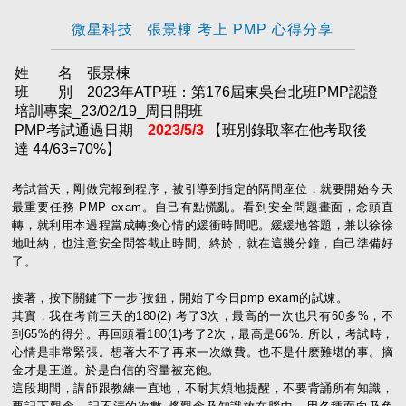
微星科技 張景棟 考上 PMP 心得分享
姓 名 張景棟
班 別 2023年ATP班：第176屆東吳台北班PMP認證
培訓專案_23/02/19_周日開班
PMP考試通過日期
2023/5/3
【班別錄取率在他考取後
達 44/63=70%】
考試當天，剛做完報到程序，被引導到指定的隔間座位，就要開始今天
最重要任務-PMP exam。自己有點慌亂。看到安全問題畫面，念頭直
轉，就利用本過程當成轉換心情的緩衝時間吧。緩緩地答題，兼以徐徐
地吐納，也注意安全問答截止時間。終於，就在這幾分鐘，自己準備好
了。
接著，按下關鍵“下一步”按鈕，開始了今日pmp exam的試煉。
其實，我在考前三天的180(2) 考了3次，最高的一次也只有60多%，不
到65%的得分。再回頭看180(1)考了2次，最高是66%. 所以，考試時，
心情是非常緊張。想著大不了再來一次繳費。也不是什麽難堪的事。摘
金才是王道。於是自信的容量被充飽。
這段期間，講師跟教練一直地，不耐其煩地提醒，不要背誦所有知識，