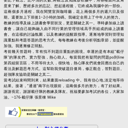
要記下觀念。記不清的次數,將觀念及知識放在腦中，用各種面向及角
度來了解。歷經多次的忘記、想起過程後，它終成為我腦中的一部份。
這兩個多月過程，我在閱覽室與咖啡廳，花上兩個多月的週六日及假
期。還要加上下班後1~2小時的加碼。我確定全用上了中年人的努力。
教練的指導及線上讀書會學習狀況，更是關鍵之其一。準時參加線上讀
書會，讓自己能夠融入由不同行業的管理領域高手所組成的線上讀書
會。在這樣的討論氛圍，以及教練的提醒跟指導。逐漸地學習到管理知
識重點和考題答題的思考方式。每每教練在考後分析弱點章節，並提醒
加強。我逐漸修正弱點。
考前幾天答題時，常有找不到題目重點的困境。幸運的是有本組"載仔
隊”的隊友們。實力堅強，熱心助人。每當我把有疑問的問題po到line
第四組留言區，不用等待太久，很快地，熱心隊友們就會回應出自己的
看法及解題思考方式。這幫助我突破題目僵局，修正觀念，答對題目。
超強隊友協助是關鍵之其二。
當考試結束時間到來，結果畫面reloading 中。我有信心地,淡定地等待
結果。接著，"通過"兩字出現眼前，這兩個多月的努力，有了好結果。
謝謝長宏。謝謝載仔隊的教練及隊友。祝福要參加考試的各位，大家加
油。~176-載仔隊 張景棟 Mike