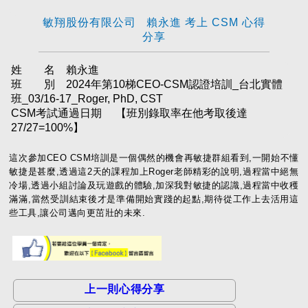
敏翔股份有限公司 賴永進 考上 CSM 心得
分享
姓 名 賴永進
班 別 2024年第10梯CEO-CSM認證培訓_台北實體
班_03/16-17_Roger, PhD, CST
CSM考試通過日期
【班別錄取率在他考取後達
27/27=100%】
這次參加CEO CSM培訓是一個偶然的機會再敏捷群組看到,一開始不懂
敏捷是甚麼,透過這2天的課程加上Roger老師精彩的說明,過程當中絕無
冷場,透過小組討論及玩遊戲的體驗,加深我對敏捷的認識,過程當中收穫
滿滿,當然受訓結束後才是準備開始實踐的起點,期待從工作上去活用這
些工具,讓公司邁向更茁壯的未來.
上一則心得分享