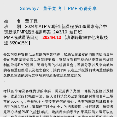
Seaway7 董子寬 考上 PMP 心得分享
姓 名 董子寬
班 別 2024年ATP V3版全新課程 第186屆東海台中
班新版PMP認證培訓專案_24/3/10_週日班
PMP考試通過日期
2024/4/13
【班別錄取率在他考取後
達 3/20=15%】
長宏的課程安排以及教練的專業指導，幫助我在最短的時間內吸收最完
善的PMP基礎知識以及管理架構，讓我在課程完整的結束前就已經順
利的取得PMP證照。透過每週的小組讀書會，導讀分享以及來自教練
的各種重點整理以及觀念強化，讓我們可以在正式授課前就將重點的觀
念以及當週的課程架構順利地給吸收以及建立起來
。
考試的準備及各種資源的申請，長宏提供了完整一條龍的服務以及輔
導，從最開始的帳號申請、個人資料填寫乃至於實際的付費報名和上場
前的booking，學員完全不需要有任何的擔心，所有的問題教練都會手
把手的協助完成，讓我們可以全心全力的把握時間，好好讀書、練習考
題專心準備PMP的證照考試。建議所有的學生如果英語能力還可以的