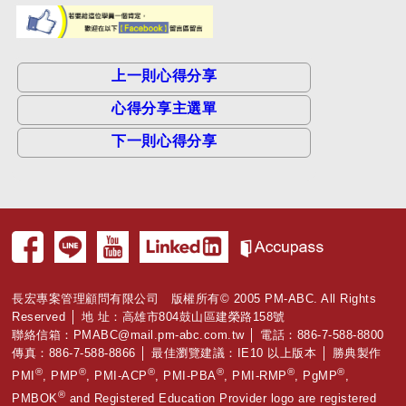
上一則心得分享
心得分享主選單
下一則心得分享
長宏專案管理顧問有限公司 版權所有© 2005 PM-ABC. All Rights
Reserved │ 地 址：高雄市804鼓山區建榮路158號
聯絡信箱：
PMABC@mail.pm-abc.com.tw
│ 電話：886-7-588-8800
傳真：886-7-588-8866 │ 最佳瀏覽建議：IE10 以上版本 │ 勝典製作
®
®
®
®
®
®
PMI
, PMP
, PMI-ACP
, PMI-PBA
, PMI-RMP
, PgMP
,
®
PMBOK
and Registered Education Provider logo are registered