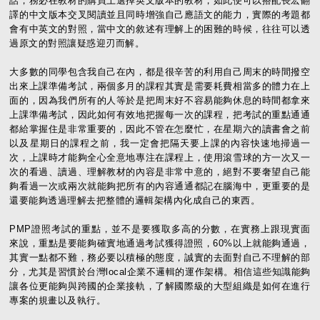
話，務必在教材的購買上選擇英文版本的教材，如此便可以搭配長宏翻
譯的中文版本交叉閱讀並且同時增強自己應語文的能力，實際的考題都
會有中英文的對照，當中文的敘述有理解上的困難的時候，往往可以透
過原文的對照讓疑惑迎刃而解。
大多數的同學包含我自己在內，都是很辛苦的利用自己周末的時間撥空
出來上課準備考試，兩個多月的課程其實是需要耗費相當多的體力在上
面的，因為我們所有的人等於是把周末好不容易能夠休息的時間都拿來
上課準備考試，因此如何有效地把握每一次的課程，把考試的重點通通
都給掌握住是非常重要的，因此不管在怎麼忙，在星期六的讀書會之前
以及星期日的課程之前，我一定會把隔天要上課的內容快速地掃過一
次，上課時才能夠全心全意地專注在課程上，使用滾雪球的方一次又一
次的看過、讀過、理解教材的內容是非常中意的，絕對不要奢望自己能
夠看過一次或兩次就能夠把所有的內容通通都記在腦海中，更重要的是
還要能夠透過理解去把整體的邏輯架構內化成自己的東西。
PMP證照考試的重點，並不是要獲取多高的分數，在實務上跟現實面
來說，重點是要能夠確實地通過考試獲得證照，60%以上就能夠通過，
其實一點都不難，務必要以積極的態度，誠實的去面對自己不理解的部
分，尤其是習慣於台灣local企業不邏輯的運作架構。相信這些知識能夠
讓各位更能夠與跨國的企業接軌，了解國際級的大型組織是如何在進行
專案的規畫以及執行。