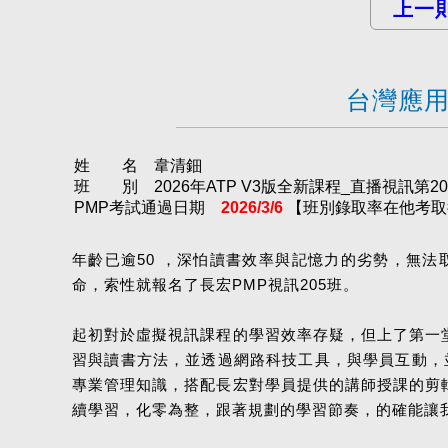
上一
台灣應用
姓 名 韋清鈿
班 別 2026年ATP V3版全新課程_直播視訊第205屆
PMP考試通過日期
2026/3/6
【班別錄取率在他考取後達
年齡已逾50 ，深怕讀書效率與記憶力的劣勢，無
命，索性就報名了長宏PMP視訊205班。
起初對於虛擬視訊課程的學習效率存疑，但上了第一
習與讀書方法，並透過網路科技工具，與學員互動，並
專業管理知識，搭配長宏對學員提供的講師授課的剪
續學習，化零為整，跟著規劃的學習節奏，的確能讓我