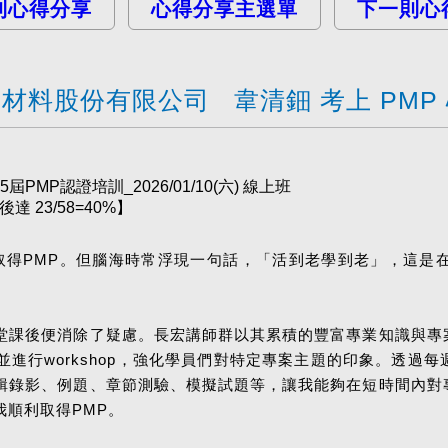
則心得分享
心得分享主選單
下一則心
材料股份有限公司 韋清鈿 考上 PMP
PMP認證培訓_2026/01/10(六) 線上班
 23/58=40%】
法取得PMP。但腦海時常浮現一句話，「活到老學到老」，這是
堂課後便消除了疑慮。長宏講師群以其累積的豐富專業知識與專
進行workshop，強化學員們對特定專案主題的印象。透過
輯錄影、例題、章節測驗、模擬試題等，讓我能夠在短時間內對
順利取得PMP。