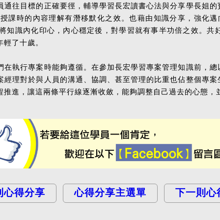
員通往目標的正確要徑，輔導學習長宏讀書心法與分享學長姐的
授課時的內容理解有潛移默化之效。也藉由知識分享，強化邁向
將知識內化印心，內心穩定後，對學習就有事半功倍之效。共
年輕了十歲。
們在執行專案時能夠遵循。在參加長宏學習專案管理知識前，總
案經理對於與人員的溝通、協調、甚至管理的比重也佔整個專案
程推進，讓這兩條平行線逐漸收斂，能夠調整自己過去的心態，
則心得分享
心得分享主選單
下一則心