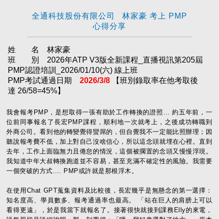
全通科技股份有限公司 林家豪 考上 PMP
心得分享
姓 名 林家豪
班 別 2026年ATP V3版全新課程_直播視訊第205屆
PMP認證培訓_2026/01/10(六) 線上班
PMP考試通過日期
2026/3/8
【班別錄取率在他考取後
達 26/58=45%】
我會報考PMP，是想取得一張有助於工作轉換的證照… 約五年前，一
位前同事報名了長宏PMP課程，順利地一次就考上，之後成功轉職到
外商公司。看到他的轉變覺得蠻屌的，但自覺我不一定能比照辦理；因
聽說報考費不低，加上對自己沒啥信心，所以這念頭就埋在心裡。直到
去年，工作上面臨無力且倦怠的情況，這個被擱置的念頭又慢慢浮現。
我知道中年大叔轉換跑道並不容易，甚至充滿不確定性的風險。我需要
一個突破的方式…. PMP或許就是那根浮木。
在使用Chat GPT蒐集資料及比較後，長宏幾乎是無懸念的第一選擇：
知名度高、學員數多、報考通過率也最高。 「站在巨人的肩膀上可以
看得更遠」，於是我當下就報名了。接著很快就接到課務Elly的來電，