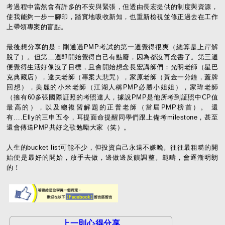
考過程中當然會有許多的不安與緊張，但透由長宏提供的制度與資源，
使我能夠一步一腳印，踏實地吸收新知，也重新檢視並修正過去在工作
上帶領專案的盲點。
最後想分享的是：剛通過PMP考試的第一週覺得很爽（總算是上岸解
脫了）。但第二週即開始覺得自己有點廢，因為都沒再念書了。第三週
便覺得生活好像沒了目標，且會開始想念長宏講師們：光明老師（星巴
克典藏店），達夫老師（專案大悲咒），家原老師（黃金一分鐘，蓋牌
回想），美麗的小米老師（江湖人稱PMP必勝小姐姐），家瑋老師
（擁有60多張國際証照的考照達人，據說PMP是他所考到証照中CP值
最高的），以及總複習解題的正普老師（當屆PMP榜首）。 還
有….Elly的三申五令，耳提面命提醒同學們跟上備考milestone，甚至
還會傳送PMP共好之歌勉勵大家（笑）。
人生的bucket list可能不少，但投資自己永遠不嫌晚。往往最粗糙的開
始便是最好的開始，放手去做，邊做邊反饋調整。範疇，會逐漸明朗
的！
上一則心得分享