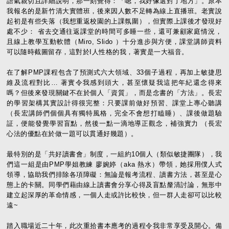
語氣親切且詳細說明，那一刻覺得：「嗯，我好像選對了地方」。原本
我報名的是新竹清大實體班，後來因人數不足轉為線上直播班。老實說
起初是有些失落（我想重返校園的上課氛圍），但實際上課後才發現好
處不少： 省去交通往返課堂的時間可多睡一些，還可兼顧家庭情況，
且線上教學互動軟體（Miro, Slido ）十分進步與方便，課堂講師資料
可以隨時截圖留存，這對於I人性格的我，著實是一大福音。
在了解PMP課程包含了預測式六大領域、33個子過程，再加上敏捷思
維及流程對比… 著實令我感到頭大，甚至懷疑我這把年紀還念得來
嗎？但後來發現關鍵不在於個人「資質」，而是念書的「方法」。長宏
的學習架構其實設計得很完整：只要課前做好預習、課堂上專心聽講
（長宏講師們個個具有獨特風格，完全不會想打瞌睡）、課後做題驗
証，便能發覺學習盲點，然後一點一滴地導正觀念，補強實力 （長宏
心法的優點在於做一題可以貫通好幾題）。
最特別的是「共好讀書會」制度，一組約10個人（類似敏捷團隊），我
們這一組是由PMP學姐教練 廖婉婷（aka 熱水）帶領，她採用僕人式
領導，協助我們排除各項障礙：無論是報考流程、讀書方法，甚至是心
態上的卡關。同學們藉由線上讀書會分享心得及盲點釐清討論，無形中
建立起深厚的革命情感，一個人走或許比較快，但一群人走卻可以比較
遠~
踏入職場近二十年，此次重拾書本應考的過程令我非常享受及開心。備