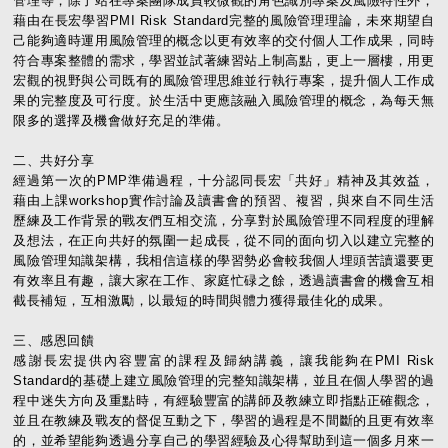
管理等，除了站在專案團隊成員較微觀的角色識別專案及風險特性外，
藉由在長宏學習PMI Risk Standard完整的風險管理理論，未來期望自
己能夠適時運用風險管理的概念以更有效率的交付個人工作成果，同時
符合專案整體的需求，學習並試著練習站上制高點，更上一層樓，用更
宏觀的視野與公司既有的風險管理思維並行執行專案，提升個人工作成
果的完整度及可行度。於生活中更應該融入風險管理的概念，為每天無
限多的選擇及機會做好充足的準備。
二、共好分享
經過第一次的PMP準備過程，十分認同長宏「共好」精神及其效益，
藉由上課workshop實作討論及讀書會的預習、複習，與來自不同生活
歷練及工作背景的戰友們互相交流，分享對於風險管理不同程度的理解
及想法，在正向共好的氛圍一起成長，從不同的面向切入以建立完整的
風險管理知識架構，我相信這樣的學習勢必會較我個人埋頭苦讀還要更
有效率且有趣，讓大家在工作、家庭忙碌之餘，透過讀書會的機會互相
截長補短，互相激勵，以最短的時間與體力獲得最佳化的成果。
三、感恩回饋
感謝長宏提供內容豐富的課程及歸納講義，讓我能夠在PMI Risk
Standard的基礎上建立風險管理的完整知識架構，並且在個人學習的過
程中迷失方向及重點時，有經驗豐富的講師及教練立即指點正確觀念，
並且在教練及戰友的督促互動之下，學習的過程是不間斷的且更有效率
的，並希望能夠透過分享自己的學習經驗及心得幫助到這一個多月來一