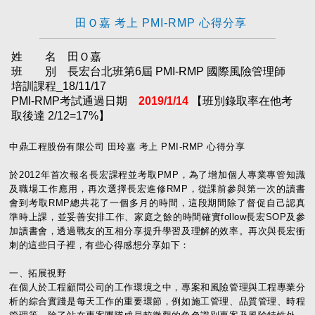
田Ｏ嘉 考上 PMI-RMP 心得分享
姓 名 田Ｏ嘉
班 別 長宏台北班第6屆 PMI-RMP 國際風險管理師
培訓課程_18/11/17
PMI-RMP考試通過日期
2019/1/14
【班別錄取率在他考
取後達 2/12=17%】
中鼎工程股份有限公司 田玲嘉 考上 PMI-RMP 心得分享
於2012年首次報名長宏課程並考取PMP，為了增加個人專業專管知識
及職場工作應用，再次選擇長宏進修RMP，從課前參與第一次的讀書
會到考取RMP總共花了一個多月的時間，這段期間除了督促自己認真
準時上課，並妥善安排工作、家庭之餘的時間確實follow長宏SOP及參
加讀書會，透過戰友的互相分享提升學習及理解的效率。再次與長宏衝
刺的這些日子裡，有些心得感想分享如下：
一、拓展視野
在個人於工程顧問公司的工作環境之中，專案和風險管理與工程專業分
析的綜合實踐是每天工作的重要環節，例如施工管理、品質管理、時程