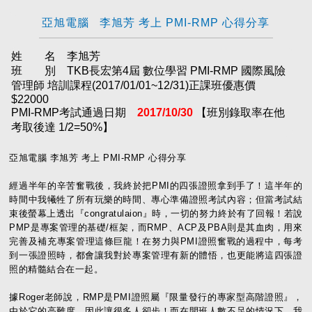
亞旭電腦 李旭芳 考上 PMI-RMP 心得分享
姓 名 李旭芳
班 別 TKB長宏第4屆 數位學習 PMI-RMP 國際風險
管理師 培訓課程(2017/01/01~12/31)正課班優惠價
$22000
PMI-RMP考試通過日期
2017/10/30
【班別錄取率在他
考取後達 1/2=50%】
亞旭電腦 李旭芳 考上 PMI-RMP 心得分享
經過半年的辛苦奮戰後，我終於把PMI的四張證照拿到手了！這半年的
時間中我犧牲了所有玩樂的時間、專心準備證照考試內容；但當考試結
束後螢幕上透出『congratulaion』時，一切的努力終於有了回報！若說
PMP是專案管理的基礎/框架，而RMP、ACP及PBA則是其血肉，用來
完善及補充專案管理這條巨龍！在努力與PMI證照奮戰的過程中，每考
到一張證照時，都會讓我對於專案管理有新的體悟，也更能將這四張證
照的精髓結合在一起。
據Roger老師說，RMP是PMI證照屬『限量發行的專家型高階證照』，
由於它的高難度，因此讓很多人卻步！而在開班人數不足的情況下，我