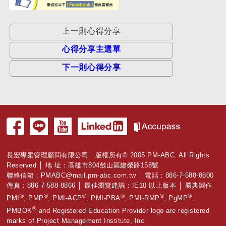
上一則心得分享
心得分享主選單
下一則心得分享
長宏專案管理顧問有限公司 版權所有© 2005 PM-ABC. All Rights
Reserved │ 地 址：高雄市804鼓山區建榮路158號
聯絡信箱：
PMABC@mail.pm-abc.com.tw
│ 電話：886-7-588-8800
傳真：886-7-588-8866 │ 最佳瀏覽建議：IE10 以上版本 │ 勝典製作
®
®
®
®
®
®
PMI
, PMP
, PMI-ACP
, PMI-PBA
, PMI-RMP
, PgMP
,
®
PMBOK
and Registered Education Provider logo are registered
marks of Project Management Institute, Inc.