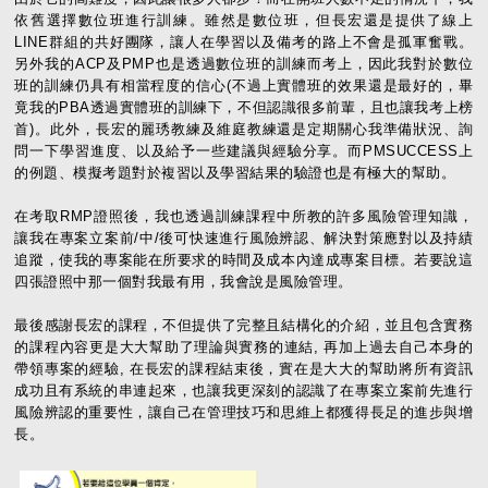
依舊選擇數位班進行訓練。雖然是數位班，但長宏還是提供了線上
LINE群組的共好團隊，讓人在學習以及備考的路上不會是孤軍奮戰。
另外我的ACP及PMP也是透過數位班的訓練而考上，因此我對於數位
班的訓練仍具有相當程度的信心(不過上實體班的效果還是最好的，畢
竟我的PBA透過實體班的訓練下，不但認識很多前輩，且也讓我考上榜
首)。此外，長宏的麗琇教練及維庭教練還是定期關心我準備狀況、詢
問一下學習進度、以及給予一些建議與經驗分享。而PMSUCCESS上
的例題、模擬考題對於複習以及學習結果的驗證也是有極大的幫助。
在考取RMP證照後，我也透過訓練課程中所教的許多風險管理知識，
讓我在專案立案前/中/後可快速進行風險辨認、解決對策應對以及持績
追蹤，使我的專案能在所要求的時間及成本內達成專案目標。若要說這
四張證照中那一個對我最有用，我會說是風險管理。
最後感謝長宏的課程，不但提供了完整且結構化的介紹，並且包含實務
的課程內容更是大大幫助了理論與實務的連結, 再加上過去自己本身的
帶領專案的經驗, 在長宏的課程結束後，實在是大大的幫助將所有資訊
成功且有系統的串連起來，也讓我更深刻的認識了在專案立案前先進行
風險辨認的重要性，讓自己在管理技巧和思維上都獲得長足的進步與增
長。