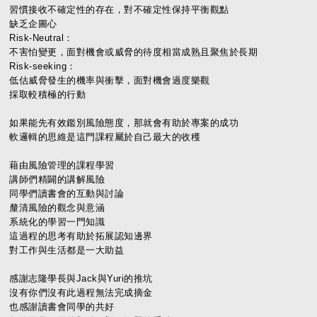
習慣接收不確定性的存在，對不確定性保持平衡觀點
缺乏企圖心
Risk-Neutral：
不害怕變更，面對機會或威脅的待度相當成熟且聚焦於長期
Risk-seeking：
低估威脅發生的機率與衝擊，面對機會過度樂觀
採取較積極的行動
如果能先有效鑑別風險態度，那就會有助於專案的成功
軟邏輯的思維是這門課程屬於自己最大的收穫
藉由風險管理的課程學習
講師們精闢的講解風險
同學們讀書會的互動與討論
釐清風險的觀念與意涵
系統化的學習一門知識
這過程的思考有助於拓展認知邊界
對工作與生活都是一大助益
感謝志隆學長與Jack與Yuri的推坑
沒有你們沒有此過程無法完成摘金
也感謝讀書會同學的共好