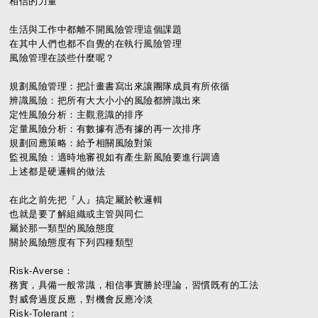
相信的力量
生活與工作中都離不開風險管理這個課題
在其中人們也都不自覺的在執行風險管理
風險管理在談些什麼呢？
規劃風險管理：把計畫書寫出來讓團隊成員有所依循
辨識風險：把所有大大小小的風險都辨識出來
定性風險分析：主觀意識的排序
定量風險分析：有數據有憑有據的再一次排序
規劃回應策略：給予相關風險對策
監視風險：適時地審視如有產生新風險要進行調適
上述都是硬邏輯的做法
在此之前先把『人』搞定屬於軟邏輯
也就是要了解組織或主管與同仁
屬於那一類型的風險態度
關於風險態度有下列四種類型
Risk-Averse：
務實，具備一般常識，相信事實勝於理論，習慣既有的工法
對威脅過度反應，對機會反應冷淡
Risk-Tolerant：