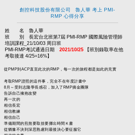
創控科技股份有限公司 魯人華 考上 PMI-
RMP 心得分享
姓 名 魯人華
班 別 長宏台北班第7屆 PMI-RMP 國際風險管理師
培訓課程_21/10/03 周日班
PMI-RMP考試通過日期
2021/10/25
【班別錄取率在他
考取後達 4/25=16%】
從PMP到ACP直至此次的RMP，每一次的旅程都是如此的充實
考取RMP證照的這件事，完全不在年度計畫中
8月～受到志隆學長感召，加入了RMP摘金團隊
告訴自己擁抱改變
再一次的
相信長宏
相信教練
相信自己
準備期間的煎熬要取捨要挪出時間Ｋ書
從猶豫不決到深思熟慮到最後決心要征服它