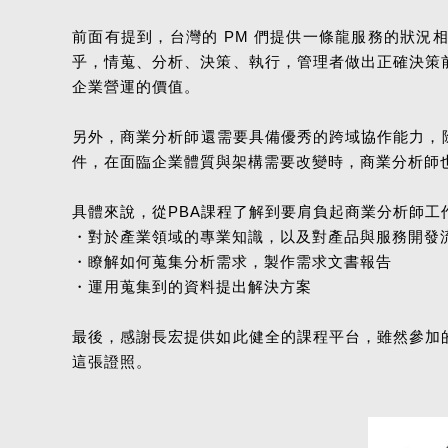
前面有提到，台灣的 PM 們提供一條龍服務的狀況
乎，情蒐、分析、決策、執行，管理者做出正確決策
企業營運的價值。
另外，商業分析師還需要具備優秀的跨域協作能力，
件，在面臨企業體質與架構需要改變時，商業分析師
具體來說，從PBA課程了解到要肩負起商業分析師工
・對於產業領域的專業知識，以及對產品與服務開發
・瞭解如何蒐集分析需求，製作需求文書報告
・運用蒐集到的資料提出解決方案
最後，感謝長宏提供如此健全的課程平台，雖然參加
這張證照。