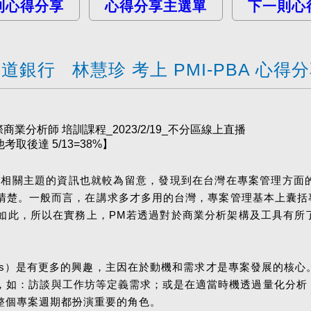
則心得分享
心得分享主選單
下一則心
道銀行 林慧珍 考上 PMI-PBA 心得
商業分析師 培訓課程_2023/2/19_不分區線上直播
取後達 5/13=38%】
然對相關主題的資訊也就較為留意，發現到在台灣在專案管理方面
清楚。一般而言，在講求多才多用的台灣，專案管理基本上囊括專
如此，所以在實務上，PM若透過對於商業分析架構及工具有所
nalysis）是有更多的興趣，主因在於動機和需求才是專案發展
如：訪談與工作坊等定義需求；或是在適當時機透過量化分析，
整個專案週期都扮演重要的角色。