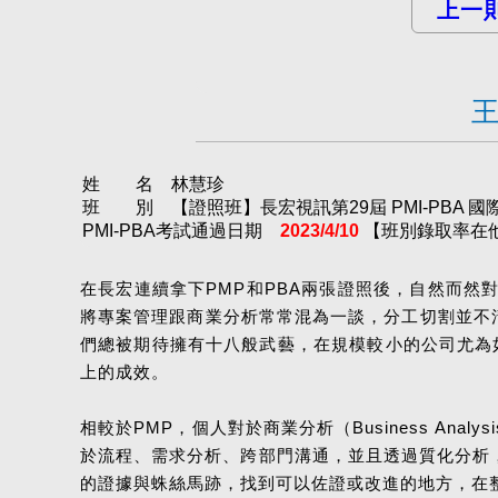
上一
王
姓 名 林慧珍
班 別 【證照班】長宏視訊第29屆 PMI-PBA 國際
PMI-PBA考試通過日期
2023/4/10
【班別錄取率在他考
在長宏連續拿下PMP和PBA兩張證照後，自然而
將專案管理跟商業分析常常混為一談，分工切割並不
們總被期待擁有十八般武藝，在規模較小的公司尤為
上的成效。
相較於PMP，個人對於商業分析（Business A
於流程、需求分析、跨部門溝通，並且透過質化分析，
的證據與蛛絲馬跡，找到可以佐證或改進的地方，在