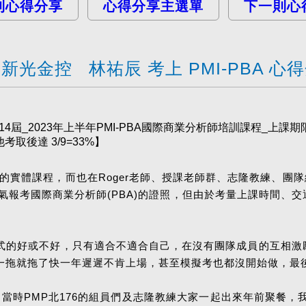
則心得分享
心得分享主選單
下一則心
新光金控 林祐辰 考上 PMI-PBA 心
屆_2023年上半年PMI-PBA國際商業分析師培訓課程_上課
取後達 3/9=33%】
P)的實體課程，而也在Roger老師、授課老師群、志隆教練、團
氣報考國際商業分析師(PBA)的證照，但由於考量上課時間、交
式的好或不好，只有適合不適合自己，在沒有團隊成員的互相激
一拖就拖了快一年遲遲不肯上場，甚至模擬考也都沒開始做，最
），當時PMP北176的組員們及志隆教練大家一起出來年前聚餐，