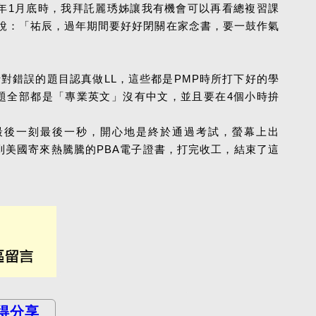
年1月底時，我拜託麗琇姊讓我有機會可以再看總複習課
說：「祐辰，過年期間要好好閉關在家念書，要一鼓作氣
錯誤的題目認真做LL，這些都是PMP時所打下好的學
0題全部都是「專業英文」沒有中文，並且要在4個小時拚
到最後一刻最後一秒，開心地是終於通過考試，螢幕上出
，收到美國寄來熱騰騰的PBA電子證書，打完收工，結束了這
得分享