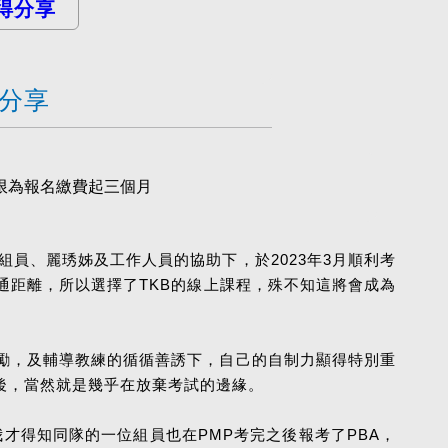
得分享
得分享
期限為報名繳費起三個月
隊組員、麗琇姊及工作人員的協助下，於2023年3月順利考
通距離，所以選擇了TKB的線上課程，殊不知這將會成為
勵，及輔導教練的循循善誘下，自己的自制力顯得特別重
後，當然就是幾乎在放棄考試的邊緣。
我才得知同隊的一位組員也在PMP考完之後報考了PBA，