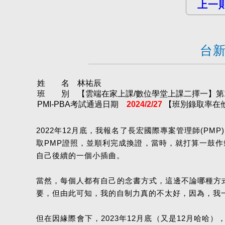
上一
台新
姓 名 林祐辰
班 別 【雲端在家上課/數位學堂上課二擇一】第14
PMI-PBA考試通過日期
2024/2/27
【班別錄取率在他考
2022年12月底，我報名了長宏國際專案管理師(PM
取PMP證照，並順利完成換證，當時，就打算一鼓作
自己後續的一個小插曲。
當然，每個人都有自己的念書方式，這邊不論哪種方
要，但由此可知，我的自制力真的不太好，因為，我
但在因緣際會下，2023年12月底（又是12月哈哈