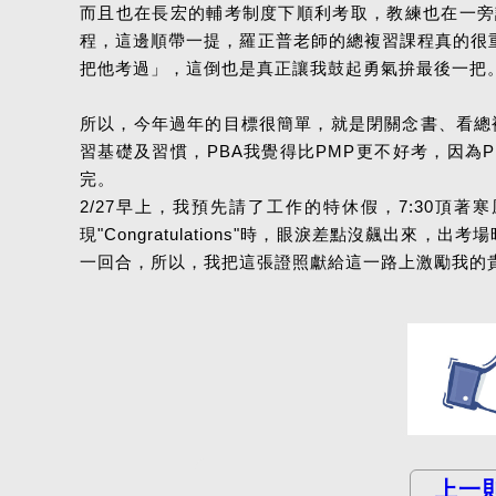
而且也在長宏的輔考制度下順利考取，教練也在一旁
程，這邊順帶一提，羅正普老師的總複習課程真的很
把他考過」，這倒也是真正讓我鼓起勇氣拚最後一把
所以，今年過年的目標很簡單，就是閉關念書、看總
習基礎及習慣，PBA我覺得比PMP更不好考，因為
完。
2/27早上，我預先請了工作的特休假，7:30
現"Congratulations"時，眼淚差點沒飆
一回合，所以，我把這張證照獻給這一路上激勵我的
上一