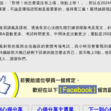
說：「對呀！你怎麼還沒有上場，快點上呀！」，所以在2024
重要，不論是哪張證照都是最重要的，值得看三遍！麗琇姊跟我
。
複習講義及課程、透過長宏心法穩扎穩打練習模擬考及英文，針對
PBA題數更多、考試時間更長、中間休息次數更少，重點是20
頂著寒風刺骨的風雨去信義區的實體考場考試，四小時完整奮戰
出來，出考場時腦細部大概已經剩下回家的路怎麼走而已，當天晚上9點
貴人，謝謝你們。
則心得分享
心得分享主選單
下一則心