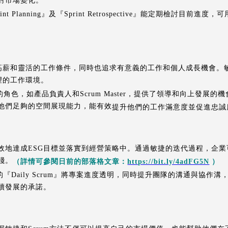
對市場變化。
rint Planning』及『Sprint Retrospective』能定期檢
。
高薪和靈活的工作條件，同時也追求有意義的工作和個人成長機會。
望的工作環境。
中的角色，如產品負責人和Scrum Master，提供了領導和向上發展
他們足夠的空間展現能力，能有效
提升他們的工作滿意度並促進忠誠
效地達成ESG目標並落實到經營策略中。通過敏捷的迭代過程，企
踐。
（詳情可參閱日前的部落格文章：
https://bit.ly/4adFG5N
）
中的『Daily Scrum』將專案進度透明，同時提升團隊的溝通與協
續發展的承諾。