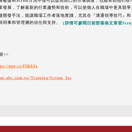
握敏捷和Scrum方法不僅可以提高自己的市場價值，也能幫助他們
業發展，了解最新的行業趨勢和技術，可以使個人在職場中更具競爭
捷開發手法，能讓職場工作者落地實踐，
尤其在『溝通領導技巧』和
得同事和管理層的信任與支持。
（詳情可參閱日前部落格文章習Scr
迎>>
ps://ppt.cc/f5K6Jx
pm-abc.com.tw/Training/Scrum_Int