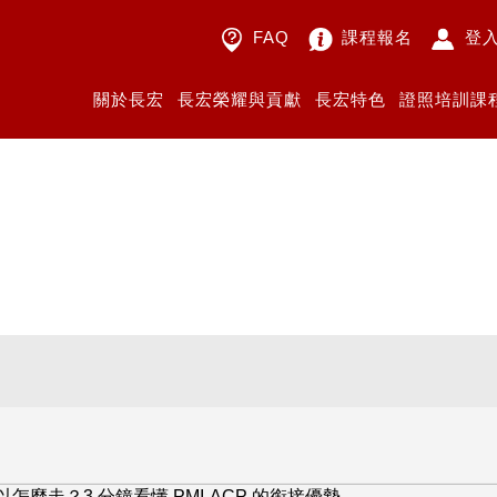
FAQ
課程報名
登
關於長宏
長宏榮耀與貢獻
長宏特色
證照培訓課