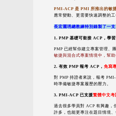
PMI-ACP 是 PMI 所推出
應常變動、更需要快速調整的工
長宏麗琇總教練特別錄製了一支 
1. PMP 基礎可銜接 ACP，學
PMP 已經幫你建立專案管理、
敏捷與混合式專案情境中，幫助
2. 有效 PMP 報考 ACP，
免寫
對 PMP 持證者來說，報考 P
時準備敏捷專案履歷的壓力。
3. PMI-ACP 已支援
繁體中文考
過去很多學員對 ACP 有興趣
許多，也能更專注在題目情境、