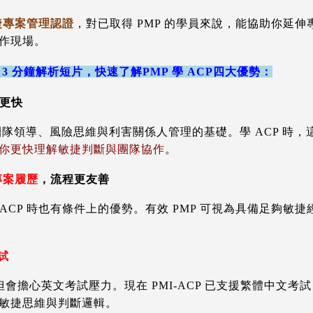
的敏捷專案管理認證
，對已取得 PMP 的學員來說，能協助你延
作現場。
3 分鐘解析短片，快速了解
PMP 學 ACP四大優勢：
習更快
團隊領導、風險思維與利害關係人管理的基礎。學 ACP 時
你更快理解敏捷判斷與團隊協作
。
專案履歷
，流程更友善
MI-ACP 時也有條件上的優勢。有效 PMP 可視為具備足夠
試
，但會擔心英文考試壓力。現在 PMI-ACP 已支援繁體中文
敏捷思維與判斷邏輯。