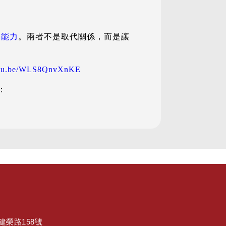
的能力
。兩者不是取代關係，而是讓
outu.be/WLS8QnvXnKE
：
區建榮路158號