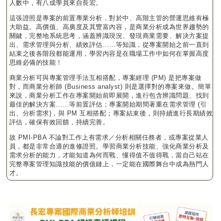
人數中，有八成學員來自長宏。
這張證照是專案的前置專業分析，對於中、高階主管的營運思維有極
大助益。高價值、高廣度及其豐富內容，是商業分析成為世界趨勢的
關鍵，完整地系統思考，涵蓋辨識現況、發現商業需要、解決方案提
出、需求管理與分析、績效評估……等知識，從專案開始之前一直到
結束之後各階段都能運用，學習內容是在職場工作中如何在掌握高度
思維必備的技能！
商業分析可與專案管理手法互相搭配，專案經理 (PM) 是把專案做
對，而商業分析師 (Business analyst) 則是選擇對的專案來做。簡單
來說，商業分析工作在專案開始前即展開，進行包含辨識問題、找到
最佳的解決方案……等前置評估；專案開始期間著重在需求管理 (引
出、分析需求)，與 PM 互相搭配；專案結束後，則持續進行長期績效
評估，確保有效回饋，持續完善。
故 PMI-PBA 不論對工作上有需求／分析相關任務者，或專案從業人
員，都是非常合適的進修證照。學習商業分析技能、強化商業分析及
需求分析的能力，才能知道為何而戰、懂得值不值得戰，當自己站在
完整專案管理知識技能的價值鏈上，一定能在國際舞台中成為熱門人
才。