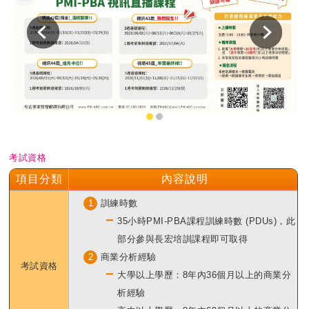
考試資格
項目分類
內容說明
1
訓練時數
35小時PMI-PBA課程訓練時數 (PDUs)，此
部分參與長宏培訓課程即可取得
2
商業分析經驗
考試資格
大學以上學歷：8年內36個月以上的商業分
析經驗