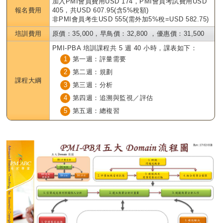
加入PMI會員費用USD 174，PMI會員考試費用USD
報名費用
405，共USD 607.95(含5%稅額)
非PMI會員考生USD 555(需外加5%稅=USD 582.75)
培訓費用
原價：35,000，早鳥價：32,800 ，優惠價：31,500
PMI-PBA 培訓課程共 5 週 40 小時，課表如下：
1
第一週：評量需要
2
第二週：規劃
課程大綱
3
第三週：分析
4
第四週：追溯與監視／評估
5
第五週：總複習