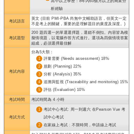
高中以上學歷：8年內60個月以上的商業分
析經驗
英文 (目前 PMI-PBA 尚無中文輔助語言，但英文一定
考試語言
不是考上的關鍵，重要的是理解題目的廣度及深度。)
200 題四選一的單選選擇題，選錯不倒扣。內容皆為模
考試題型
擬情境題，以電腦作答方式進行。選項為四個情境答案
組成，必須選擇最佳解
分為5大類：
1
評量需要 (Needs assessment) 18%
2
規劃 (Planning) 22%
考試內容
3
分析 (Analysis) 35%
4
追溯與監視 (Traceability and monitoring) 15%
5
評估 (Evaluation) 10%
考試時間
考試時間為 4 小時
1
考試中心考試: 周一到週六 在Pearson Vue 考
考試方式
試中心考試
2
在家線上考試 : 不限時間，申請線上考試