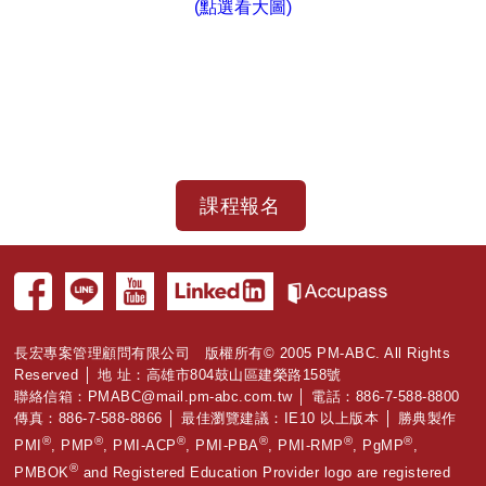
(點選看大圖)
長宏專案管理顧問有限公司 版權所有© 2005 PM-ABC. All Rights
Reserved │ 地 址：高雄市804鼓山區建榮路158號
聯絡信箱：
PMABC@mail.pm-abc.com.tw
│ 電話：886-7-588-8800
傳真：886-7-588-8866 │ 最佳瀏覽建議：IE10 以上版本 │ 勝典製作
®
®
®
®
®
®
PMI
, PMP
, PMI-ACP
, PMI-PBA
, PMI-RMP
, PgMP
,
®
PMBOK
and Registered Education Provider logo are registered