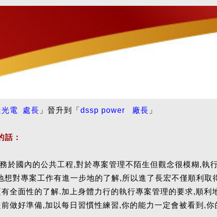
達光電 處長
」晉升到「
dssp power 廠長
」
的話：
服務於國內的公共工程,對於專案管理不陌生但觀念很模糊,執
毅然地想對專案工作有進一步地的了解,所以進了長宏不僅順利取
更有全面性的了解.加上身體力行的執行專案管理的要求,順利
提前做好準備,加以每日習慣性練習,你的能力一定會被看到,