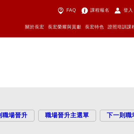
FAQ
課程報名
登入
關於長宏
長宏榮耀與貢獻
長宏特色
證照培訓課
則職場晉升
職場晉升主選單
下一則職