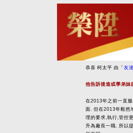
恭喜 柯太平 由「
友
他告訴後進或學弟妹
在2013年之前一直
面. 但在2013年
理的要求,執行,管控
升為廠長一職. 所以