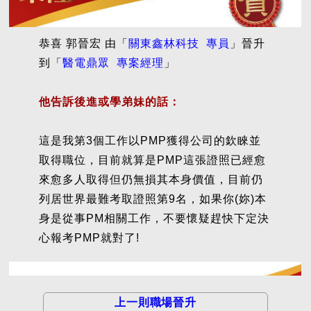
恭喜 郭晉宏 由「
關東鑫林科技 專員
」晉升
到「
醫電鼎眾 專案經理
」
他告訴後進或學弟妹的話：
這是我第3個工作以PMP獲得公司的欽睞並
取得職位，目前就算是PMP這張證照已經愈
來愈多人取得但仍無損其本身價值，目前仍
列居世界最難考取證照第9名，如果你(妳)本
身是從事PM相關工作，不要懷疑趕快下定決
心報考PMP就對了!
上一則職場晉升