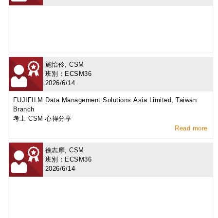
施怡伶, CSM
班別：ECSM36
2026/6/14
FUJIFILM Data Management Solutions Asia Limited, Taiwan
Branch
考上 CSM 心得分享
Read more
徐志摩, CSM
班別：ECSM36
2026/6/14