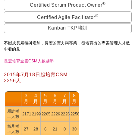
®
Certified Scrum Product Owner
®
Certified Agile Facilitator
Kanban TKP培訓
不斷成長累積與增加，長宏的實力與專業，從培育出的專案管理人才數
中看的見！
長宏培育全國CSM人數趨勢
2015年7月18日起培育CSM：
2256
人
3
4
5
6
7
8
月
月
月
月
月
月
累計考
2171
2199
2205
2226
2226
2256
上人數
當月考
27
28
6
21
0
30
上人數