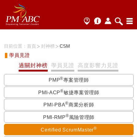
目前位置：
首頁
封神榜
CSM
學員見證
過關封神榜
學員見證
高度影響力見證
®
PMP
專案管理師
®
PMI-ACP
敏捷專案管理師
®
PMI-PBA
商業分析師
®
PMI-RMP
風險管理師
®
Certified ScrumMaster