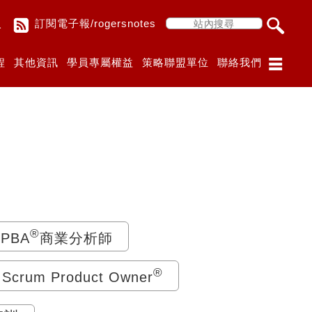
入
訂閱電子報/rogersnotes
程
其他資訊
學員專屬權益
策略聯盟單位
聯絡我們
®
-PBA
商業分析師
®
d Scrum Product Owner