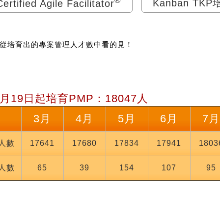
®
Certified Agile Facilitator
Kanban TK
從培育出的專案管理人才數中看的見！
8月19日起培育PMP：
18047
人
3月
4月
5月
6月
7
人數
17641
17680
17834
17941
1803
人數
65
39
154
107
95