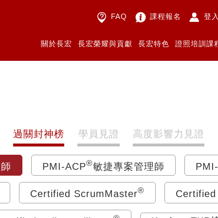
FAQ
課程報名
登
關於長宏
長宏榮耀與貢獻
長宏特色
證照培訓課
過關封神榜
學員見證
高度影響力見證
®
理師
PMI-ACP
敏捷專案管理師
PMI
®
Certified ScrumMaster
Certifie