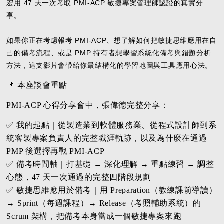
宏用 47 天一次考取 PMI-ACP 敏捷專案管理師認證的真實分
享。
如果你正在考慮報考 PMI-ACP、想了解如何把敏捷思維應用在自
己的備考流程、或是 PMP 持有者想學習系統化備考與錯題分析
方法，這支影片會帶給你最結構化的學習地圖與工具應用心法。
📌 本座談會重點
PMI-ACP 心得分享會中，張偉德完整分享：
✅ 我的起點｜從製造業到軟體服務業、從程式設計師到系
統客製專案負責人的完整職涯軌跡，以及為什麼在通過
PMP 後選擇再戰 PMI-ACP
✅ 備考時間軸｜打基礎 → 深化理解 → 重點練習 → 調整
心態，47 天一次通過的完整四階段規劃
✅ 敏捷思維應用於備考｜用 Preparation（教練課前導讀）
→ Sprint（每週課程）→ Release（考照輔助系統）的
Scrum 架構，把備考本身當成一個敏捷專案來跑