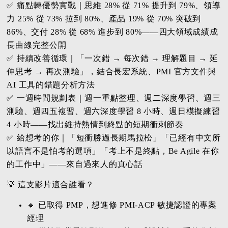
✅ 痛點轉優勢實戰｜思維 28% 從 71% 提升到 79%、領導
力 25% 從 73% 拉到 80%、產品 19% 從 70% 突破到
86%、交付 28% 從 68% 進步到 80%——四大領域成績成
長曲線完整公開
✅ 持續改善循環｜「一次錯 → 每次錯 → 理解題目 → 延
伸思考 → 再次測驗」，結合長宏系統、PMI 官方文件與
AI 工具的錯題分析方法
✅ 一週時間規劃表｜週一重點整理、週二深度學習、週三
測驗、週四五複習、週六深度學習 8 小時、週日模擬練習
4 小時——找出維持熱情到終點的短期衝刺節奏
✅ 給想考的你｜「短衝勝過長期馬拉松」「已經有中文所
以語言不是怕考的選項」「考上不是終點，Be Agile 在你
的工作中」——來自過來人的真心話
💡 這支影片適合誰看？
🔹 已取得 PMP，想進修 PMI-ACP 敏捷認證的專案
經理