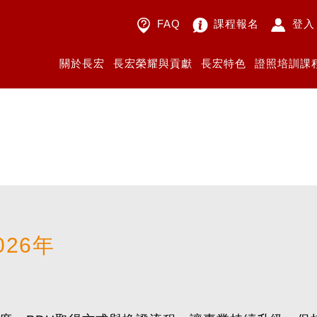
FAQ
課程報名
登入
關於長宏
長宏榮耀與貢獻
長宏特色
證照培訓課
026年