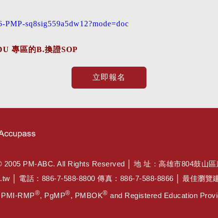
026-PMP-sq8sig559a5dw12?mode=doc
PDU 專區的B.換證SOP
立即報名
PM-ABC. All Rights Reserved │ 地 址：高雄市804鼓山
.tw
│ 電話：886-7-588-8800 傳真：886-7-588-8866 │ 最
®
®
®
, PMI-RMP
, PgMP
, PMBOK
and Registered Education Provid