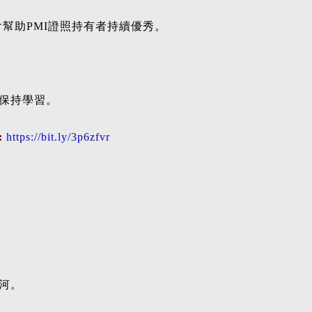
會幫助PMI證照持有者持續優秀。
保持學習。
:
https://bit.ly/3p6zfvr
河。