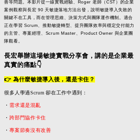
善等問題。本影片從一線實戰經驗、Roger 老師（CST）的企業
案例觀察與長宏 90 天敏捷落地方法出發，說明敏捷導入失敗的
關鍵不在工具，而在管理思維、決策方式與團隊運作機制。適合
正在學習 Scrum、推動敏捷轉型、提升團隊效率與穩定交付能力
的主管、專案經理、Scrum Master、Product Owner 與企業團
隊觀看。
長宏舉辦這場敏捷實戰分享會，講的是企業最
真實的痛點👇
👉 為什麼敏捷導入後，還是卡住？
很多人學過Scrum 卻在工作中遇到：
・
需求還是混亂
・
跨部門協作卡住
・
專案節奏沒有改善