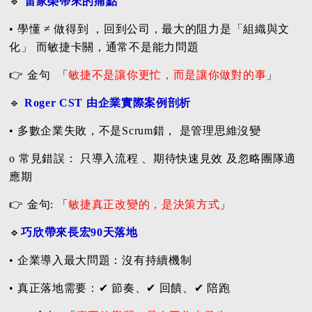
🔹
雷家榮帶來的痛點
• 學懂 ≠ 做得到 ，回到公司，最大的阻力是「組織與文
化」 而敏捷卡關，通常不是能力問題
👉 金句 「
敏捷不是讓你更忙，而是讓你做對的事
」
🔹
Roger CST 由企業實際案例剖析
• 多數企業失敗，不是Scrum錯， 是管理思維沒變
o 常見錯誤： 只導入流程 、期待快速見效 及忽略團隊適
應期
👉 金句: 「
敏捷真正改變的，是決策方式
」
🔹
巧欣帶來長宏90天落地
• 企業導入最大問題：沒有持續機制
• 真正落地需要：✔ 節奏、✔ 回饋、✔ 陪跑