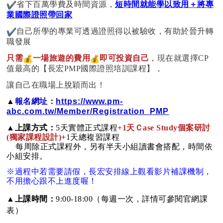
️省下百萬學費及時間資源，
短時間就能學以致用＋
將專
業國際證照帶回家
️自己所學的專業可透過證照得以被驗收，有助於晉升轉
職發展
只需
一場旅遊的費用
即可投資自己
，現在就選擇CP
值最高的【
長宏PMP國際證照培訓課程】，
讓自己在職場上脫穎而出！
▲
報名網址：
https://www.pm-
abc.com.tw/Member/Registration_PMP
▲
上課方式：
5天實體正式課程
+1天Ｃase Study個案研討
(獨家課程設計)
+1天總複習課程
每周除正式課程外，另有半天小組讀書會搭配，時間依
小組安排。
※過程中若需要請假，長宏安排線上觀看影片補課機制，
不用擔心跟不上進度喔！
▲
上課時間：
9:00-18:00（每週一次，詳情可參閱官網課
表）