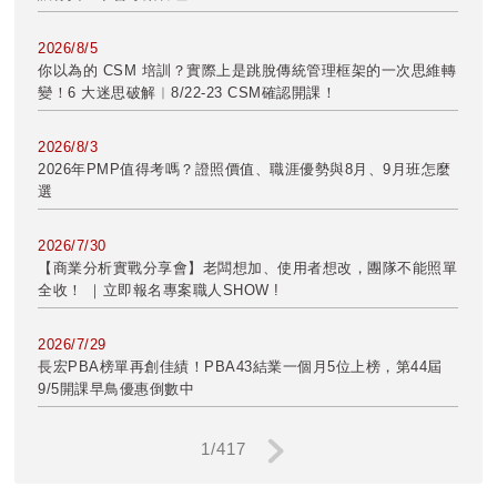
2026/8/5
你以為的 CSM 培訓？實際上是跳脫傳統管理框架的一次思維轉
變！6 大迷思破解︱8/22-23 CSM確認開課！
2026/8/3
2026年PMP值得考嗎？證照價值、職涯優勢與8月、9月班怎麼
選
2026/7/30
【商業分析實戰分享會】老闆想加、使用者想改，團隊不能照單
全收！ ｜立即報名專案職人SHOW !
2026/7/29
長宏PBA榜單再創佳績！PBA43結業一個月5位上榜，第44屆
9/5開課早鳥優惠倒數中
1/417