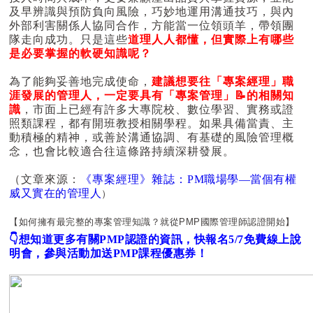
及早辨識與預防負向風險，巧妙地運用溝通技巧，與內
外部利害關係人協同合作，方能當一位領頭羊，帶領團
隊走向成功。只是這些
道理人人都懂，但實際上有哪些
是必要掌握的軟硬知識呢？
為了能夠妥善地完成使命，
建議想要往「專案經理」職
涯發展的管理人，一定要具有「專案管理」📝的相關知
識
，市面上已經有許多大專院校、數位學習、實務或證
照類課程，都有開班教授相關學程。如果具備當責、主
動積極的精神，或善於溝通協調、有基礎的風險管理概
念，也會比較適合往這條路持續深耕發展。
（文章來源：
《專案經理》雜誌：
PM職場學—當個有權
威又實在的管理人
）
【如何擁有最完整的專案管理知識？就從PMP國際管理師認證開始】
👇想知道更多有關PMP認證的資訊，快報名5/7免費線上說
明會，參與活動加送PMP課程優惠券！