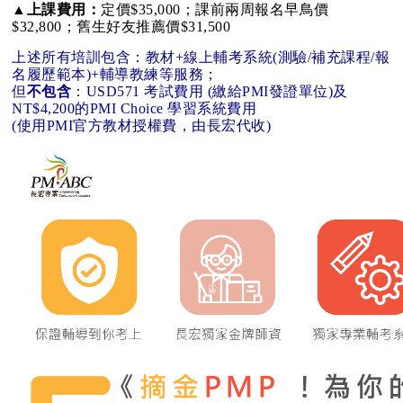
▲
上課費用：
定價$35,000；課前兩周報名早鳥價
$32,800；舊生好友推薦價$31,500
上述所有培訓包含：教材+線上輔考系統(測驗/補充課程/報
名履歷範本)+輔導教練等服務；
但
不包含
：USD571 考試費用 (繳給PMI發證單位)及
NT$4,200的PMI Choice 學習系統費用
(使用PMI官方教材授權費，由長宏代收)