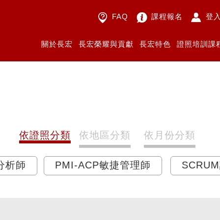
FAQ
課程報名
登
關於長宏
長宏榮耀與貢獻
長宏特色
證照培訓課
依證照分類
依地區分類
依月份分類
業分析師
PMI-ACP敏捷管理師
SCRU