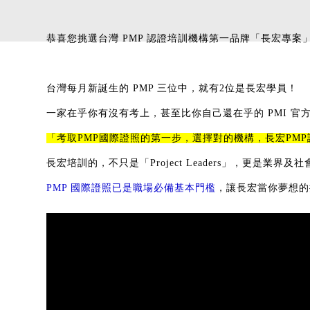
恭喜您挑選台灣 PMP 認證培訓機構第一品牌「長宏專案
台灣每月新誕生的 PMP 三位中，就有2位是長宏學員！
一家在乎你有沒有考上，甚至比你自己還在乎的
PMI 官
「考取PMP國際證照的第一步，
選擇對的機構，長宏PM
長宏培訓的，不只是「Project Leaders」，更是業界
PMP 國際證照已是職場必備基本門檻
，讓長宏當你夢想的