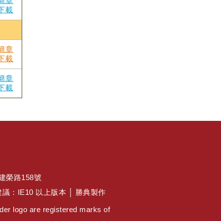
簡章
下載
簡章
下載
簡章
下載
區建榮路158號
佳瀏覽建議：IE10 以上版本 │ 勝典製作
er logo are registered marks of