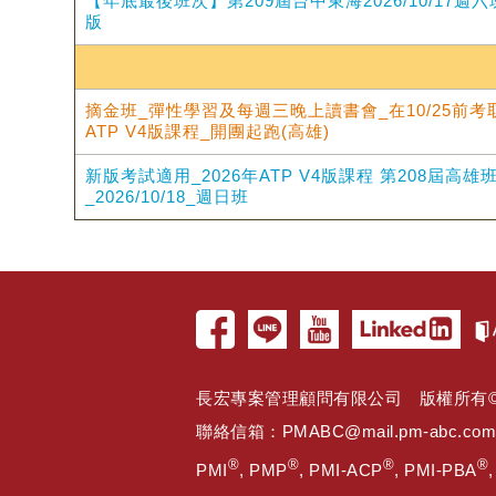
【年底最後班次】第209屆台中東海2026/10/17週六
版
摘金班_彈性學習及每週三晚上讀書會_在10/25前考取
ATP V4版課程_開團起跑(高雄)
新版考試適用_2026年ATP V4版課程 第208屆高
_2026/10/18_週日班
長宏專案管理顧問有限公司 版權所有© 2005 
聯絡信箱：
PMABC@mail.pm-abc.com
®
®
®
®
PMI
, PMP
, PMI-ACP
, PMI-PBA