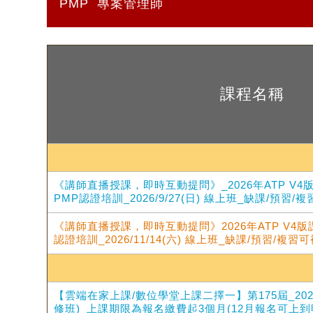
PMP
專案管理師
課程名稱
《講師直播授課，即時互動提問》_2026年ATP V4
PMP認證培訓_2026/9/27(日) 線上班_缺課/預習/
《講師直播授課，即時互動提問》2026年ATP V4版
認證培訓_2026/11/14(六) 線上班_缺課/預習/複習
【雲端在家上課/數位學堂上課二擇一】第175屆_20
修班)_上課期限為報名繳費起3個月(12月報名可上到