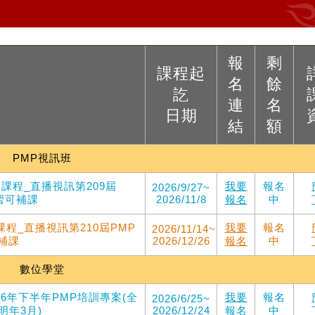
報
剩
課程起
名
餘
訖
連
名
日期
結
額
PMP視訊班
版課程_直播視訊第209屆
我要
報名
2026/9/27~
複習可補課
2026/11/8
報名
中
課程_直播視訊第210屆PMP
我要
報名
2026/11/14~
可補課
2026/12/26
報名
中
數位學堂
26年下半年PMP培訓專案(全
我要
報名
2026/6/25~
明年3月)
2026/12/24
報名
中