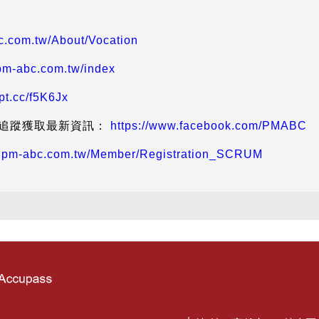
c.com.tw/About/Vocation
.pm-abc.com.tw/index
ppt.cc/f5K6Jx
、追蹤獲取最新資訊：
https://www.facebook.com/PMABC
w.pm-abc.com.tw/Member/Registration_SCRUM