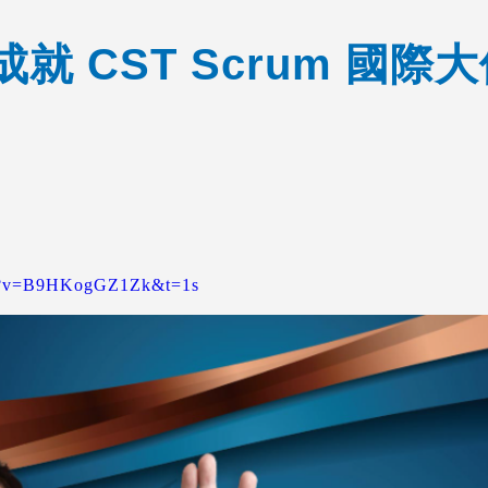
就 CST Scrum 國際
ch?v=B9HKogGZ1Zk&t=1s