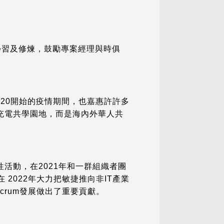
學習及修煉，鼓勵專案經理與時俱
020開始的疫情期間，也嘉惠許許多
充電共學園地，而是海內外華人共
活動，在2021年和一群組織者團
 2022年大力把敏捷推向非IT產業
crum發展做出了重要貢獻。