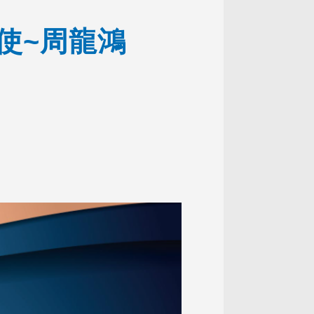
大使~周龍鴻