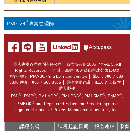
®
PMP V4
專案管理師
長宏專案管理顧問有限公司 版權所有© 2005 PM-ABC. All
Rights Reserved │ 地 址：高雄市804鼓山區建榮路158號
聯絡信箱：
PMABC@mail.pm-abc.com.tw
│ 電話：886-7-588-
8800 傳真：886-7-588-8866 │ 最佳瀏覽建議：IE10 以上版本 │
勝典製作
®
®
®
®
®
®
PMI
, PMP
, PMI-ACP
, PMI-PBA
, PMI-RMP
, PgMP
,
®
PMBOK
and Registered Education Provider logo are
registered marks of Project Management Institute, Inc.
課程名稱
課程起訖日期
報名連結
剩餘