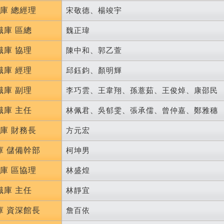
庫 總經理
宋敬德、楊竣宇
識庫 區總
魏正瑋
識庫 協理
陳中和、郭乙萱
識庫 經理
邱鈺鈞、顏明輝
識庫 副理
李巧雲、王韋翔、孫薏茹、王俊焯、康邵民
識庫 主任
林佩君、吳郁雯、張承儒、曾仲嘉、鄭雅穗
庫 財務長
方元宏
庫 儲備幹部
柯坤男
庫 區協理
林盛煌
識庫 主任
林靜宜
庫 資深館長
詹百依