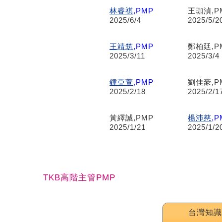
林睿祺
,PMP
王珈湞,P
2025/6/4
2025/5/2
王靖筑
,PMP
鄭柏廷,P
2025/3/11
2025/3/4
鍾亞萱
,PMP
劉佳豪,P
2025/2/18
2025/2/1
黃繹誠,PMP
楊沛慈
,P
2025/1/21
2025/1/2
TKB高階主管PMP
台灣知識