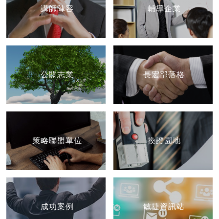
講師陣容
輔導企業
公關志業
長宏部落格
策略聯盟單位
換證園地
成功案例
敏捷資訊站