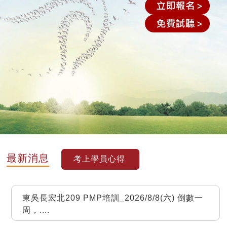
最新消息
考上學員心得
東吳長宏北209 PMP培訓_2026/8/8(六) 倒數一
周，
....